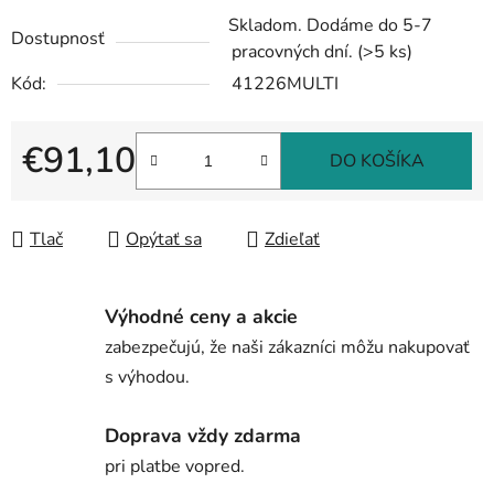
Skladom. Dodáme do 5-7
Dostupnosť
pracovných dní.
(>5 ks)
Kód:
41226MULTI
€91,10
DO KOŠÍKA
Jednotková cena:
Tlač
Opýtať sa
Zdieľať
Výhodné ceny a akcie
zabezpečujú, že naši zákazníci môžu nakupovať
s výhodou.
Doprava vždy zdarma
pri platbe vopred.