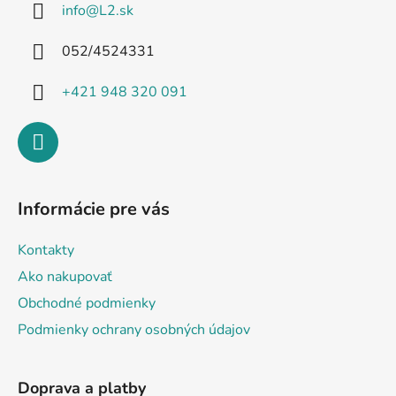
info
@
L2.sk
t
i
052/4524331
e
+421 948 320 091
Informácie pre vás
Kontakty
Ako nakupovať
Obchodné podmienky
Podmienky ochrany osobných údajov
Doprava a platby