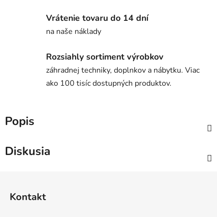
Vrátenie tovaru do 14 dní
na naše náklady
Rozsiahly sortiment výrobkov
záhradnej techniky, doplnkov a nábytku. Viac
ako 100 tisíc dostupných produktov.
Popis
Diskusia
Z
á
Kontakt
p
ä