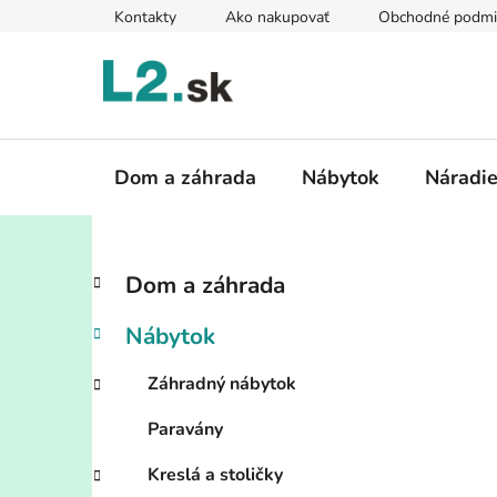
Prejsť
Kontakty
Ako nakupovať
Obchodné podmi
na
obsah
Dom a záhrada
Nábytok
Náradi
B
K
Preskočiť
Dom a záhrada
a
kategórie
o
t
č
Nábytok
e
n
g
ý
Záhradný nábytok
ó
p
r
Paravány
i
a
e
n
Kreslá a stoličky