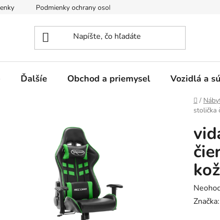
enky
Podmienky ochrany osobných údajov
e
Ďalšíe
Obchod a priemysel
Vozidlá a s
Domov
/
Náby
stolička
vid
čie
ko
Prieme
Neohod
hodnot
Značka
produk