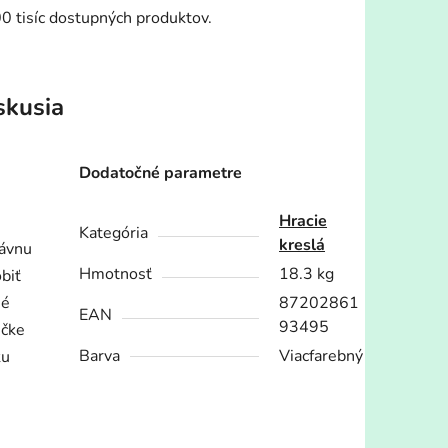
00 tisíc dostupných produktov.
skusia
Dodatočné parametre
Hracie
Kategória
kreslá
rávnu
Hmotnosť
18.3 kg
biť
né
87202861
EAN
93495
ičke
Barva
Viacfarebný
ku