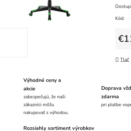
je
Dostup
0,0
Kód:
z
5
€1
hviezdič
Jedno
Tlač
Výhodné ceny a
Doprava vž
akcie
zdarma
zabezpečujú, že naši
zákazníci môžu
pri platbe vop
nakupovať s výhodou.
Rozsiahly sortiment výrobkov