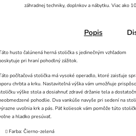
záhradnej techniky, doplnkov a nábytku. Viac ako 1
Popis
Di
Táto husto čalúnená herná stolička s jedinečným vzhľadom
poskytuje pri hraní pohodlný zážitok.
Táto počítačová stolička má vysoké operadlo, ktoré zaisťuje sp
oporu chrbta a krku. Nastaviteľná výška vám umožňuje prispôso
stoličku výške stola a dosiahnuť zdravé držanie tela a dostatoč
neobmedzené pohodlie. Dva vankúše navyše pri sedení na stol
výrazne uvoľnia krk a pás. Päť koliesok vám pomôže túto stolič
voľne a hladko presúvať.
Farba: Čierno-zelená