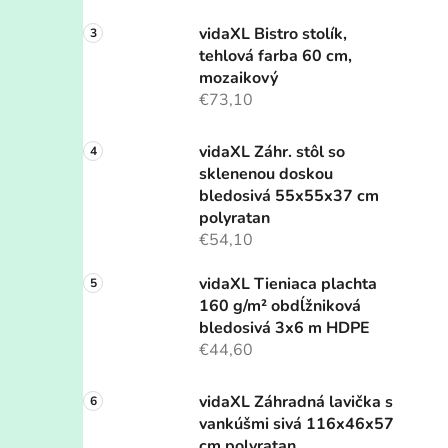
vidaXL Bistro stolík,
tehlová farba 60 cm,
mozaikový
€73,10
vidaXL Záhr. stôl so
sklenenou doskou
bledosivá 55x55x37 cm
polyratan
€54,10
vidaXL Tieniaca plachta
160 g/m² obdĺžniková
bledosivá 3x6 m HDPE
€44,60
vidaXL Záhradná lavička s
vankúšmi sivá 116x46x57
cm polyratan