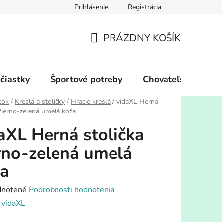
Prihlásenie
Registrácia
PRÁZDNY KOŠÍK
NÁKUPNÝ
KOŠÍK
účiastky
Športové potreby
Chovateľské potre
tok
/
Kreslá a stoličky
/
Hracie kreslá
/
vidaXL Herná
 čierno-zelená umelá koža
aXL Herná stolička
rno-zelená umelá
ža
rné
notené
Podrobnosti hodnotenia
enie
:
vidaXL
tu