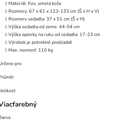
Materiál: Kov, umelá koža
Rozmery: 67 x 61 x 123-133 cm (Š x H x V)
Rozmery sedadla: 37 x 51 cm (Š x H)
Výška sedadla od zeme: 44-54 cm
Výška opierky na ruku od sedadla: 17-23 cm
Výrobok je potrebné poskladať
Max. nosnosť: 110 kg
Určeno pro
Průměr
Velikost
Viacfarebný
Barva