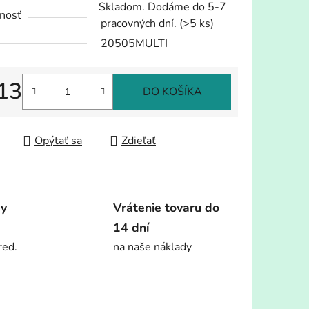
Skladom. Dodáme do 5-7
nosť
pracovných dní.
(>5 ks)
20505MULTI
13
iek.
DO KOŠÍKA
tková cena:
Opýtať sa
Zdieľať
dy
Vrátenie tovaru do
14 dní
red.
na naše náklady