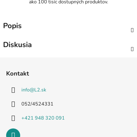
ako 100 tisíc dostupných produktov.
Popis
Diskusia
Z
á
Kontakt
p
ä
info
@
L2.sk
t
i
052/4524331
e
+421 948 320 091