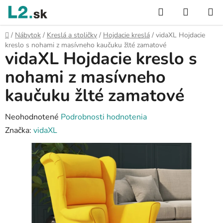
Prejsť
Hľadať
NÁKUP
na
KOŠÍK
obsah
Domov
/
Nábytok
/
Kreslá a stoličky
/
Hojdacie kreslá
/
vidaXL Hojdacie
kreslo s nohami z masívneho kaučuku žlté zamatové
vidaXL Hojdacie kreslo s
nohami z masívneho
kaučuku žlté zamatové
Priemerné
Neohodnotené
Podrobnosti hodnotenia
hodnotenie
Značka:
vidaXL
produktu
je
0,0
z
5
hviezdičiek.