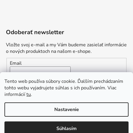
Odoberať newsletter
Vložte svoj e-mail a my Vám budeme zasielať informácie
o nových produktoch na našom e-shope.
Email
Vložením e-mailu súhlasíte s
podmienkami ochrany
Tento web používa súbory cookie. Ďalším prechádzaním
osobných údajov
tohto webu vyjadrujete súhlas s ich používaním. Viac
informácií
tu
.
PRIHLÁSIŤ SA
„Odpovedám okamžite. S čím vám
Nastavenie
môžem pomôcť?“
Obľúbená ponuka
: Zaplaťte vopred a získajte
Súhlasím
Vytvoril Shoptet Premium
dopravu zdarma!