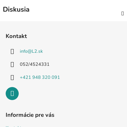
Diskusia
Z
á
Kontakt
p
ä
info
@
L2.sk
t
i
052/4524331
e
+421 948 320 091
Informácie pre vás