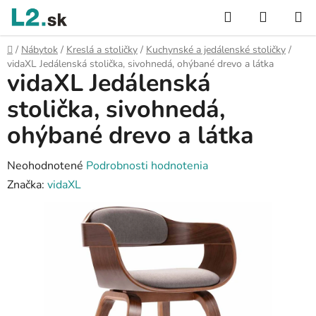
Prejsť
Hľadať
NÁKUP
na
KOŠÍK
obsah
Domov
/
Nábytok
/
Kreslá a stoličky
/
Kuchynské a jedálenské stoličky
/
vidaXL Jedálenská stolička, sivohnedá, ohýbané drevo a látka
vidaXL Jedálenská
stolička, sivohnedá,
ohýbané drevo a látka
Priemerné
Neohodnotené
Podrobnosti hodnotenia
hodnotenie
Značka:
vidaXL
produktu
je
0,0
z
5
hviezdičiek.