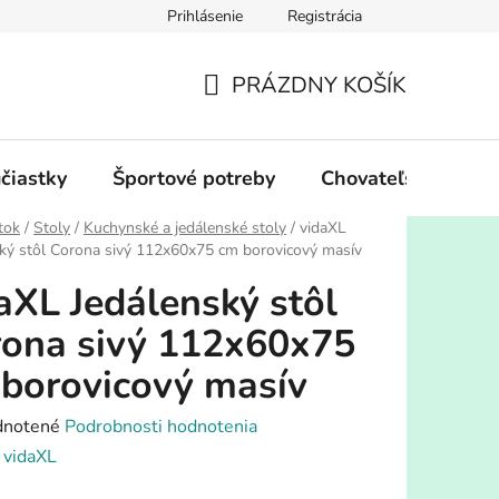
Prihlásenie
Registrácia
PRÁZDNY KOŠÍK
NÁKUPNÝ
KOŠÍK
účiastky
Športové potreby
Chovateľské potre
tok
/
Stoly
/
Kuchynské a jedálenské stoly
/
vidaXL
ký stôl Corona sivý 112x60x75 cm borovicový masív
aXL Jedálenský stôl
ona sivý 112x60x75
borovicový masív
rné
notené
Podrobnosti hodnotenia
enie
:
vidaXL
tu