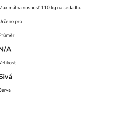
Maximálna nosnosť 110 kg na sedadlo.
Určeno pro
Průměr
N/A
Velikost
Sivá
Barva