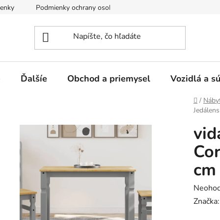
enky
Podmienky ochrany osobných údajov
e
Ďalšíe
Obchod a priemysel
Vozidlá a s
Domov
/
Náby
Jedálens
vid
Cor
cm 
Prieme
Neohod
hodnot
Značka
produk