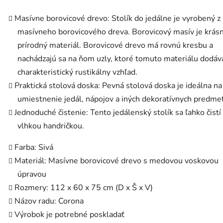
Masívne borovicové drevo: Stolík do jedálne je vyrobený z
masívneho borovicového dreva. Borovicový masív je krás
prírodný materiál. Borovicové drevo má rovnú kresbu a
nachádzajú sa na ňom uzly, ktoré tomuto materiálu dodáv
charakteristický rustikálny vzhľad.
Praktická stolová doska: Pevná stolová doska je ideálna na
umiestnenie jedál, nápojov a iných dekoratívnych predme
Jednoduché čistenie: Tento jedálenský stolík sa ľahko čistí
vlhkou handričkou.
Farba: Sivá
Materiál: Masívne borovicové drevo s medovou voskovou
úpravou
Rozmery: 112 x 60 x 75 cm (D x Š x V)
Názov radu: Corona
Výrobok je potrebné poskladať