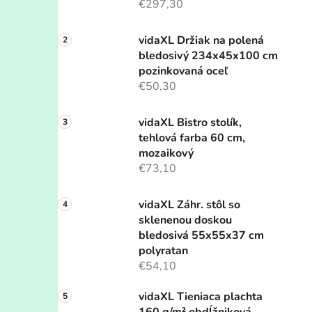
€297,30
vidaXL Držiak na polená
bledosivý 234x45x100 cm
pozinkovaná oceľ
€50,30
vidaXL Bistro stolík,
tehlová farba 60 cm,
mozaikový
€73,10
vidaXL Záhr. stôl so
sklenenou doskou
bledosivá 55x55x37 cm
polyratan
€54,10
vidaXL Tieniaca plachta