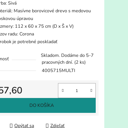
rba: Sivá
teriál: Masívne borovicové drevo s medovou
oskovou úpravou
zmery: 112 x 60 x 75 cm (D x Š x V)
zov radu: Corona
iek.
robok je potrebné poskladať
Skladom. Dodáme do 5-7
nosť
pracovných dní.
(2 ks)
4005715MULTI
57,60
tková cena:
DO KOŠÍKA
Opýtať sa
Zdieľať