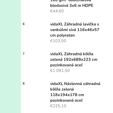
160 g/m² obdĺžniková
bledosivá 3x6 m HDPE
€44,60
vidaXL Záhradná lavička s
vankúšmi sivá 116x46x57
cm polyratan
€103,50
vidaXL Záhradná kôlňa
zelená 192x689x223 cm
pozinkovaná oceľ
€1 091,50
vidaXL Nástenná záhradná
kôlňa zelená
118x194x178 cm
pozinkovaná oceľ
€225,10