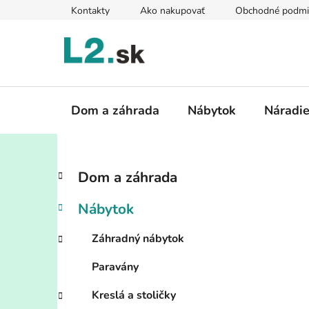
Prejsť
Kontakty
Ako nakupovať
Obchodné podmi
na
obsah
Dom a záhrada
Nábytok
Náradi
B
K
Preskočiť
Dom a záhrada
a
kategórie
o
t
č
Nábytok
e
n
g
ý
Záhradný nábytok
ó
p
r
Paravány
i
a
e
n
Kreslá a stoličky