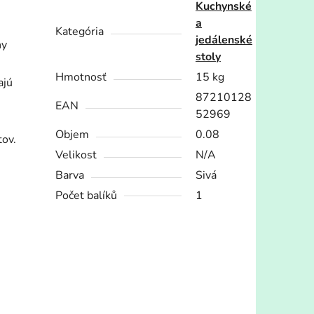
Kuchynské
a
Kategória
jedálenské
ny
stoly
Hmotnosť
15 kg
ajú
87210128
EAN
52969
Objem
0.08
tov.
Velikost
N/A
Barva
Sivá
Počet balíků
1