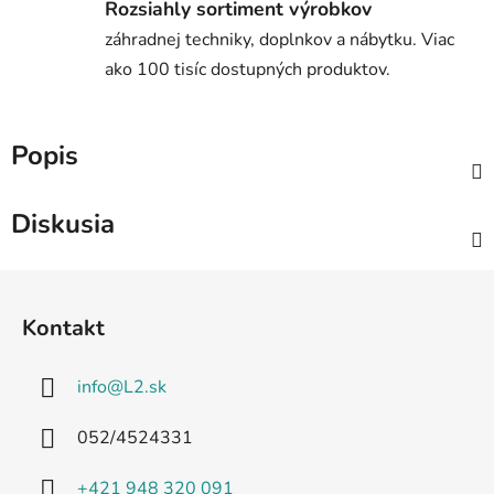
Rozsiahly sortiment výrobkov
záhradnej techniky, doplnkov a nábytku. Viac
ako 100 tisíc dostupných produktov.
Popis
Diskusia
Z
á
Kontakt
p
ä
info
@
L2.sk
t
i
052/4524331
e
+421 948 320 091