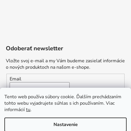
Odoberať newsletter
Vložte svoj e-mail a my Vám budeme zasielať informácie
o nových produktoch na našom e-shope.
Email
Vložením e-mailu súhlasíte s
podmienkami ochrany
Tento web používa súbory cookie. Ďalším prechádzaním
osobných údajov
tohto webu vyjadrujete súhlas s ich používaním. Viac
informácií
tu
.
PRIHLÁSIŤ SA
„Odpovedám okamžite. S čím vám
Nastavenie
môžem pomôcť?“