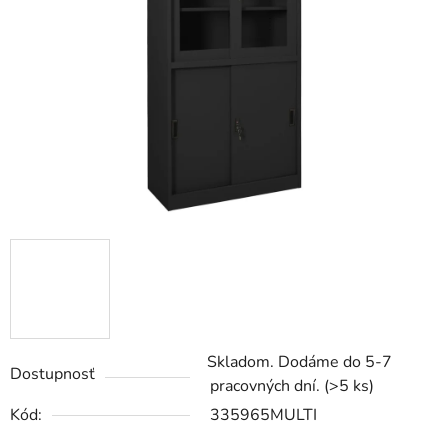
5
hviezdičiek.
Skladom. Dodáme do 5-7
Dostupnosť
pracovných dní.
(>5 ks)
Kód:
335965MULTI