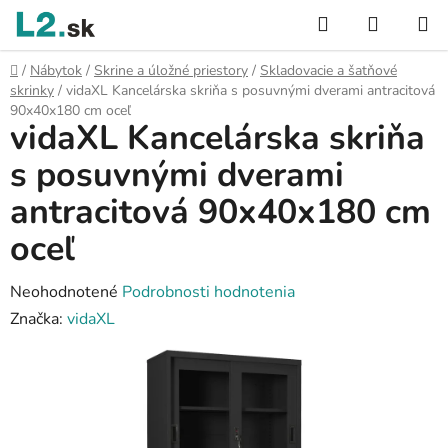
Prejsť
Hľadať
NÁKUP
na
KOŠÍK
obsah
Domov
/
Nábytok
/
Skrine a úložné priestory
/
Skladovacie a šatňové
skrinky
/
vidaXL Kancelárska skriňa s posuvnými dverami antracitová
90x40x180 cm oceľ
vidaXL Kancelárska skriňa
s posuvnými dverami
antracitová 90x40x180 cm
oceľ
Priemerné
Neohodnotené
Podrobnosti hodnotenia
hodnotenie
Značka:
vidaXL
produktu
je
0,0
z