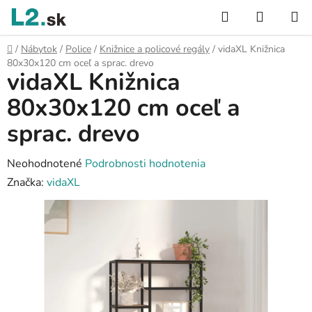
Prejsť
Hľadať
NÁKUP
na
KOŠÍK
obsah
Domov
/
Nábytok
/
Police
/
Knižnice a policové regály
/
vidaXL Knižnica
80x30x120 cm oceľ a sprac. drevo
vidaXL Knižnica
80x30x120 cm oceľ a
sprac. drevo
Priemerné
Neohodnotené
Podrobnosti hodnotenia
hodnotenie
Značka:
vidaXL
produktu
je
0,0
z
5
hviezdičiek.