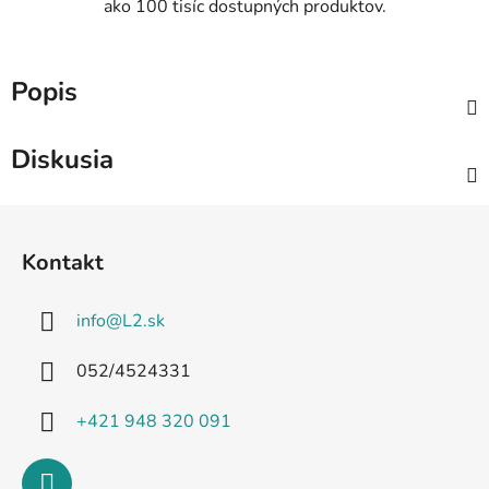
ako 100 tisíc dostupných produktov.
Popis
Diskusia
Z
á
Kontakt
p
ä
info
@
L2.sk
t
i
052/4524331
e
+421 948 320 091