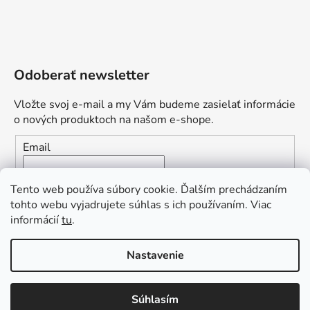
Odoberať newsletter
Vložte svoj e-mail a my Vám budeme zasielať informácie
o nových produktoch na našom e-shope.
Email
Vložením e-mailu súhlasíte s
podmienkami ochrany
Tento web používa súbory cookie. Ďalším prechádzaním
osobných údajov
tohto webu vyjadrujete súhlas s ich používaním. Viac
informácií
tu
.
PRIHLÁSIŤ SA
„Odpovedám okamžite. S čím vám
Nastavenie
môžem pomôcť?“
Obľúbená ponuka
: Zaplaťte vopred a získajte
Súhlasím
Vytvoril Shoptet Premium
dopravu zdarma!