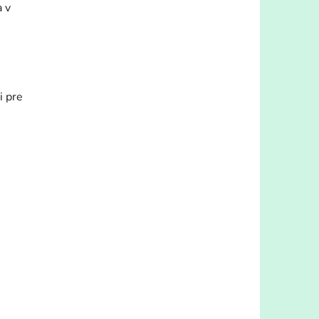
a v
i pre