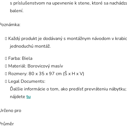
s príslušenstvom na upevnenie k stene, ktoré sa nachádz
balení.
Poznámka:
Každý produkt je dodávaný s montážnym návodom v krabic
jednoduchú montáž.
Farba: Biela
Materiál: Borovicový masív
Rozmery: 80 x 35 x 97 cm (Š x H x V)
Legal Documents:
Ďalšie informácie o tom, ako predísť prevráteniu nábytku;
nájdete
tu
Určeno pro
Průměr