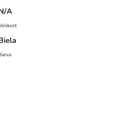
N/A
Velikost
Biela
Barva