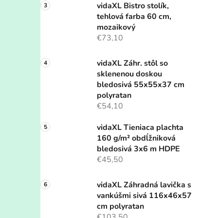
vidaXL Bistro stolík,
tehlová farba 60 cm,
mozaikový
€73,10
vidaXL Záhr. stôl so
sklenenou doskou
bledosivá 55x55x37 cm
polyratan
€54,10
vidaXL Tieniaca plachta
160 g/m² obdĺžniková
bledosivá 3x6 m HDPE
€45,50
vidaXL Záhradná lavička s
vankúšmi sivá 116x46x57
cm polyratan
€103,50