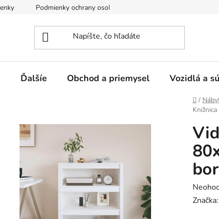
enky
Podmienky ochrany osobných údajov
e
Ďalšíe
Obchod a priemysel
Vozidlá a s
Domov
/
Náby
Knižnica
Vid
80
bor
Prieme
Neohod
hodnot
Značka
produk