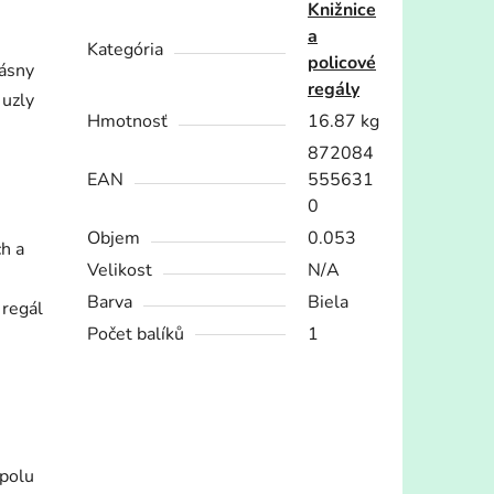
Knižnice
a
Kategória
policové
rásny
regály
 uzly
Hmotnosť
16.87 kg
872084
EAN
555631
0
Objem
0.053
h a
Velikost
N/A
Barva
Biela
 regál
Počet balíků
1
spolu