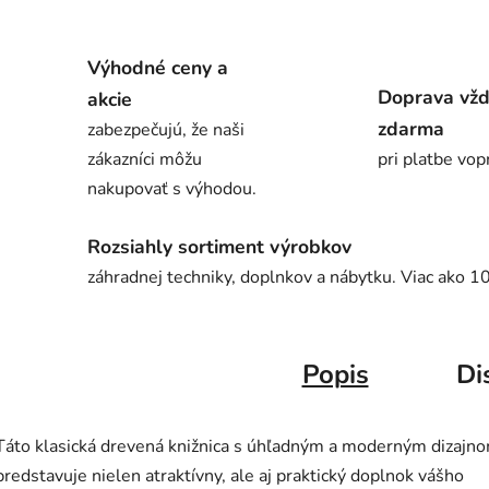
Výhodné ceny a
Doprava vž
akcie
zdarma
zabezpečujú, že naši
zákazníci môžu
pri platbe vop
nakupovať s výhodou.
Rozsiahly sortiment výrobkov
záhradnej techniky, doplnkov a nábytku. Viac ako 1
Popis
Di
Táto klasická drevená knižnica s úhľadným a moderným dizajn
predstavuje nielen atraktívny, ale aj praktický doplnok vášho