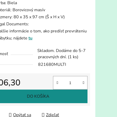
rba: Biela
teriál: Borovicový masív
zmery: 80 x 35 x 97 cm (Š x H x V)
gal Documents:
alšie informácie o tom, ako predísť prevráteniu
iek.
ábytku; nájdete
tu
Skladom. Dodáme do 5-7
nosť
pracovných dní.
(1 ks)
821680MULTI
06,30
tková cena:
DO KOŠÍKA
Opýtať sa
Zdieľať