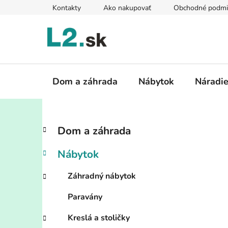
Prejsť
Kontakty
Ako nakupovať
Obchodné podmi
na
obsah
Dom a záhrada
Nábytok
Náradi
B
K
Preskočiť
Dom a záhrada
a
kategórie
o
t
č
Nábytok
e
n
g
ý
Záhradný nábytok
ó
p
r
Paravány
i
a
e
n
Kreslá a stoličky