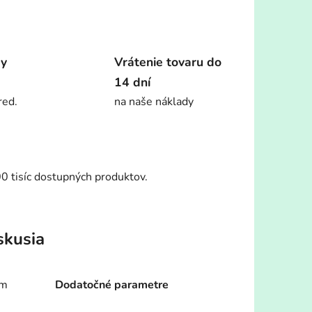
dy
Vrátenie tovaru do
14 dní
red.
na naše náklady
00 tisíc dostupných produktov.
skusia
om
Dodatočné parametre