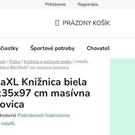
Prihlásenie
Registrácia
PRÁZDNY KOŠÍK
NÁKUPNÝ
KOŠÍK
účiastky
Športové potreby
Chovateľské potre
tok
/
Police
/
Knižnice a policové regály
/
VidaXL
 biela 80x35x97 cm masívna borovica
aXL Knižnica biela
x35x97 cm masívna
ovica
rné
notené
Podrobnosti hodnotenia
enie
:
vidaXL
tu