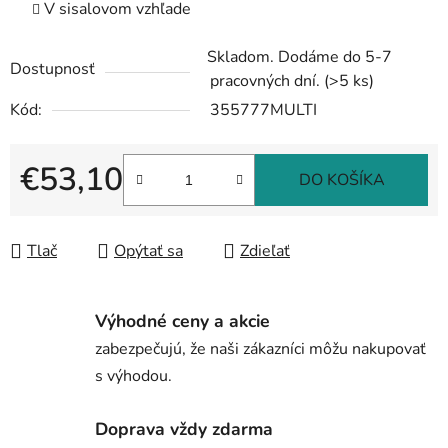
V sisalovom vzhľade
Skladom. Dodáme do 5-7
Dostupnosť
pracovných dní.
(>5 ks)
Kód:
355777MULTI
€53,10
DO KOŠÍKA
Jednotková cena:
Tlač
Opýtať sa
Zdieľať
Výhodné ceny a akcie
zabezpečujú, že naši zákazníci môžu nakupovať
s výhodou.
Doprava vždy zdarma