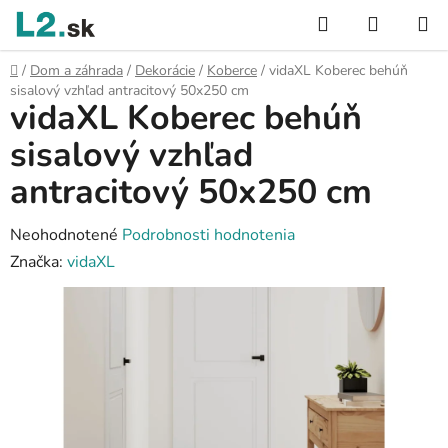
Prejsť
Hľadať
NÁKUP
na
KOŠÍK
obsah
Domov
/
Dom a záhrada
/
Dekorácie
/
Koberce
/
vidaXL Koberec behúň
sisalový vzhľad antracitový 50x250 cm
vidaXL Koberec behúň
sisalový vzhľad
antracitový 50x250 cm
Priemerné
Neohodnotené
Podrobnosti hodnotenia
hodnotenie
Značka:
vidaXL
produktu
je
0,0
z
5
hviezdičiek.