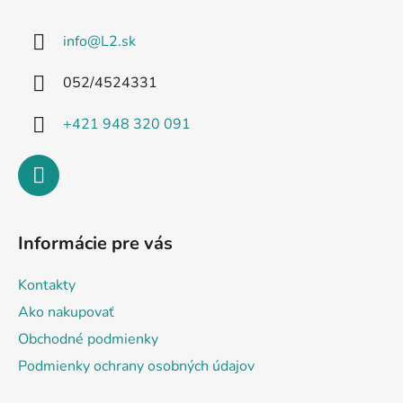
p
ä
info
@
L2.sk
t
i
052/4524331
e
+421 948 320 091
Informácie pre vás
Kontakty
Ako nakupovať
Obchodné podmienky
Podmienky ochrany osobných údajov