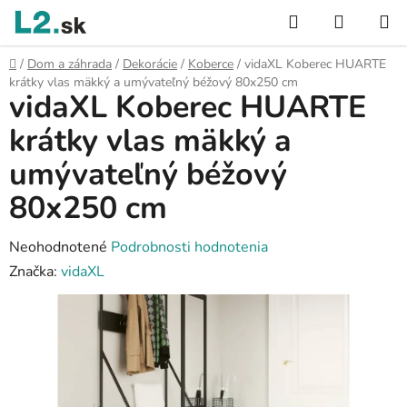
Prejsť
Hľadať
NÁKUP
na
KOŠÍK
obsah
Domov
/
Dom a záhrada
/
Dekorácie
/
Koberce
/
vidaXL Koberec HUARTE
krátky vlas mäkký a umývateľný béžový 80x250 cm
vidaXL Koberec HUARTE
krátky vlas mäkký a
umývateľný béžový
80x250 cm
Priemerné
Neohodnotené
Podrobnosti hodnotenia
hodnotenie
Značka:
vidaXL
produktu
je
0,0
z
5