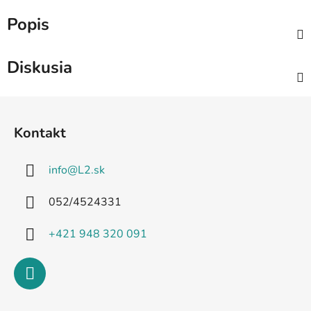
Popis
Diskusia
Z
á
Kontakt
p
ä
info
@
L2.sk
t
i
052/4524331
e
+421 948 320 091