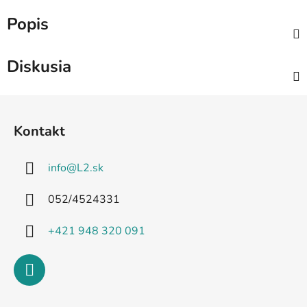
Popis
Diskusia
Z
á
Kontakt
p
ä
info
@
L2.sk
t
i
052/4524331
e
+421 948 320 091