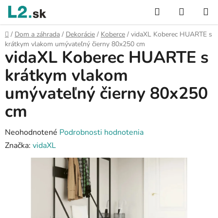
Prejsť
Hľadať
NÁKUP
na
KOŠÍK
obsah
Domov
/
Dom a záhrada
/
Dekorácie
/
Koberce
/
vidaXL Koberec HUARTE s
krátkym vlakom umývateľný čierny 80x250 cm
vidaXL Koberec HUARTE s
krátkym vlakom
umývateľný čierny 80x250
cm
Priemerné
Neohodnotené
Podrobnosti hodnotenia
hodnotenie
Značka:
vidaXL
produktu
je
0,0
z
5