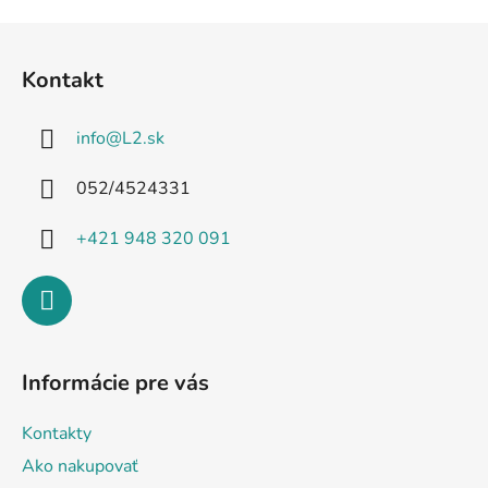
Z
á
Kontakt
p
ä
info
@
L2.sk
t
i
052/4524331
e
+421 948 320 091
Informácie pre vás
Kontakty
Ako nakupovať