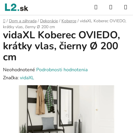
Prejsť
Hľadať
NÁKUP
na
KOŠÍK
obsah
Domov
/
Dom a záhrada
/
Dekorácie
/
Koberce
/
vidaXL Koberec OVIEDO,
krátky vlas, čierny Ø 200 cm
vidaXL Koberec OVIEDO,
krátky vlas, čierny Ø 200
cm
Priemerné
Neohodnotené
Podrobnosti hodnotenia
hodnotenie
Značka:
vidaXL
produktu
je
0,0
z
5
hviezdičiek.