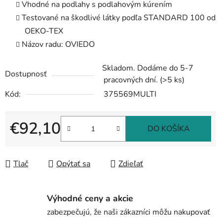
Vhodné na podlahy s podlahovým kúrením
Testované na škodlivé látky podľa STANDARD 100 od
OEKO-TEX
Názov radu: OVIEDO
Skladom. Dodáme do 5-7
Dostupnosť
pracovných dní.
(>5 ks)
Kód:
375569MULTI
€92,10
DO KOŠÍKA
Jednotková cena:
Tlač
Opýtať sa
Zdieľať
Výhodné ceny a akcie
zabezpečujú, že naši zákazníci môžu nakupovať