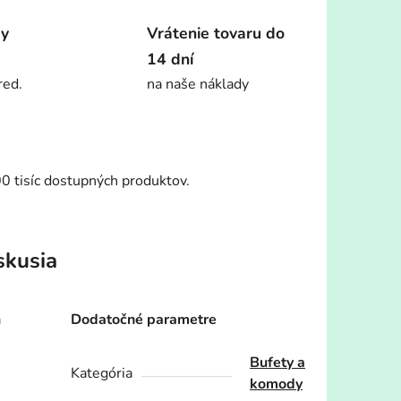
dy
Vrátenie tovaru do
14 dní
red.
na naše náklady
00 tisíc dostupných produktov.
skusia
a
Dodatočné parametre
Bufety a
Kategória
komody