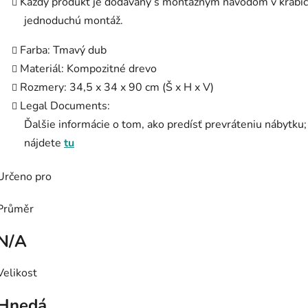
Každý produkt je dodávaný s montážnym návodom v krabic
jednoduchú montáž.
Farba: Tmavý dub
Materiál: Kompozitné drevo
Rozmery: 34,5 x 34 x 90 cm (Š x H x V)
Legal Documents:
Ďalšie informácie o tom, ako predísť prevráteniu nábytku;
nájdete
tu
Určeno pro
Průměr
N/A
Velikost
Hnedá