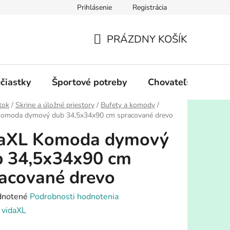
Prihlásenie
Registrácia
PRÁZDNY KOŠÍK
NÁKUPNÝ
KOŠÍK
účiastky
Športové potreby
Chovateľské potre
tok
/
Skrine a úložné priestory
/
Bufety a komody
/
Komoda dymový dub 34,5x34x90 cm spracované drevo
daXL Komoda dymový
b 34,5x34x90 cm
acované drevo
rné
notené
Podrobnosti hodnotenia
enie
:
vidaXL
tu