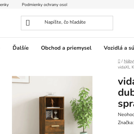
enky
Podmienky ochrany osobných údajov
e
Ďalšíe
Obchod a priemysel
Vozidlá a s
Domov
/
Náby
vidaXL 
vi
du
spr
Prieme
Neohod
hodnot
Značka
produk