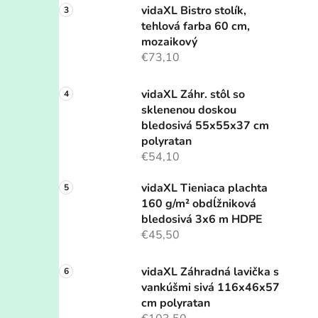
vidaXL Bistro stolík,
tehlová farba 60 cm,
mozaikový
€73,10
vidaXL Záhr. stôl so
sklenenou doskou
bledosivá 55x55x37 cm
polyratan
€54,10
vidaXL Tieniaca plachta
160 g/m² obdĺžniková
bledosivá 3x6 m HDPE
€45,50
vidaXL Záhradná lavička s
vankúšmi sivá 116x46x57
cm polyratan