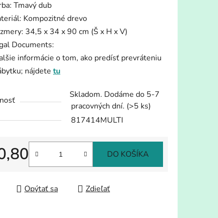
rba: Tmavý dub
teriál: Kompozitné drevo
zmery: 34,5 x 34 x 90 cm (Š x H x V)
gal Documents:
alšie informácie o tom, ako predísť prevráteniu
iek.
ábytku; nájdete
tu
Skladom. Dodáme do 5-7
nosť
pracovných dní.
(>5 ks)
817414MULTI
0,80
DO KOŠÍKA
tková cena:
Opýtať sa
Zdieľať