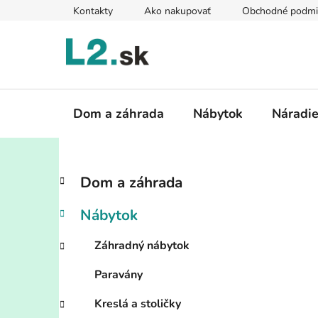
Prejsť
Kontakty
Ako nakupovať
Obchodné podmi
na
obsah
Dom a záhrada
Nábytok
Náradi
B
K
Preskočiť
Dom a záhrada
a
kategórie
o
t
č
Nábytok
e
n
g
ý
Záhradný nábytok
ó
p
r
Paravány
i
a
e
n
Kreslá a stoličky