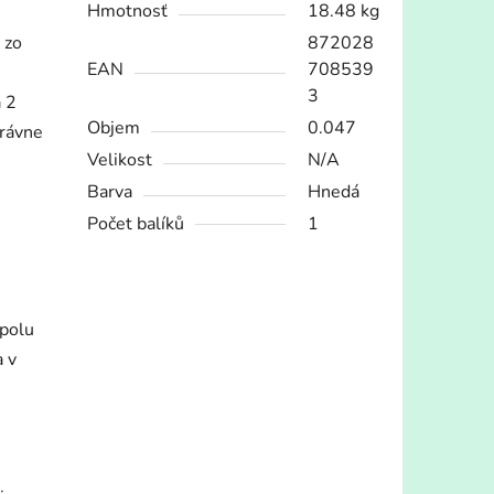
Hmotnosť
18.48 kg
 zo
872028
EAN
708539
3
 2
Objem
0.047
právne
Velikost
N/A
Barva
Hnedá
Počet balíků
1
spolu
a v