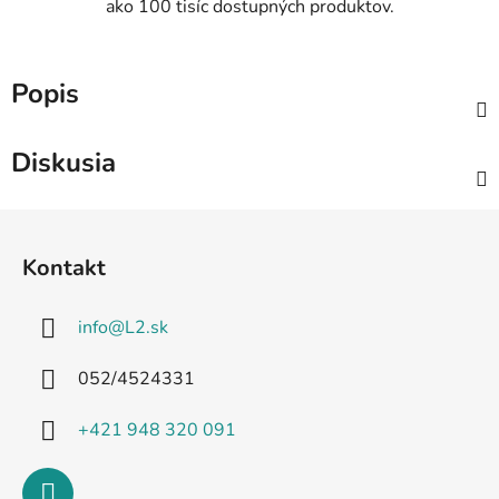
ako 100 tisíc dostupných produktov.
Popis
Diskusia
Z
á
Kontakt
p
ä
info
@
L2.sk
t
i
052/4524331
e
+421 948 320 091