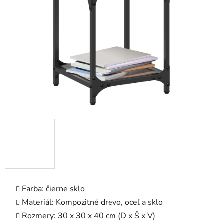
5
hviezdičiek.
Farba: čierne sklo
Materiál: Kompozitné drevo, oceľ a sklo
Rozmery: 30 x 30 x 40 cm (D x Š x V)