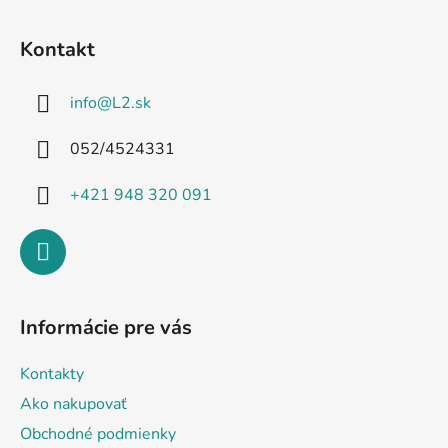
Z
á
Kontakt
p
ä
info
@
L2.sk
t
i
052/4524331
e
+421 948 320 091
Informácie pre vás
Kontakty
Ako nakupovať
Obchodné podmienky