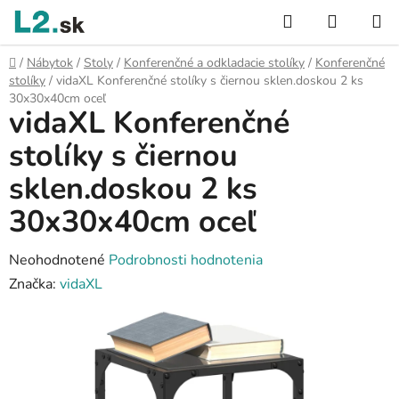
Prejsť
Hľadať
NÁKUP
na
KOŠÍK
obsah
Domov
/
Nábytok
/
Stoly
/
Konferenčné a odkladacie stolíky
/
Konferenčné
stolíky
/
vidaXL Konferenčné stolíky s čiernou sklen.doskou 2 ks
30x30x40cm oceľ
vidaXL Konferenčné
stolíky s čiernou
sklen.doskou 2 ks
30x30x40cm oceľ
Priemerné
Neohodnotené
Podrobnosti hodnotenia
hodnotenie
Značka:
vidaXL
produktu
je
0,0
z