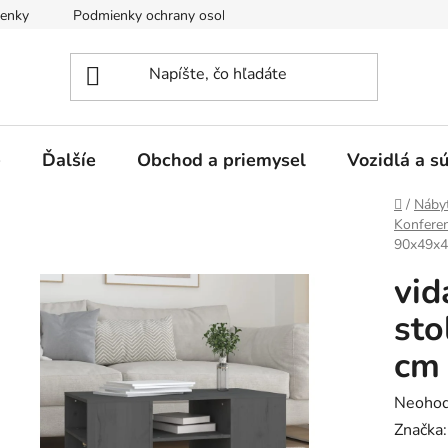
enky
Podmienky ochrany osobných údajov
e
Ďalšíe
Obchod a priemysel
Vozidlá a s
Domov
/
Náby
Konferen
90x49x4
vid
sto
cm 
Prieme
Neohod
hodnot
Značka