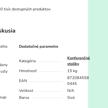
00 tisíc dostupných produktov.
skusia
vého
Dodatočné parametre
Konferenčné
Kategória
stolíky
rásny
Hmotnosť
15 kg
 uzly
872084558
EAN
0445
Velikost
N/A
mali
Barva
Sivá