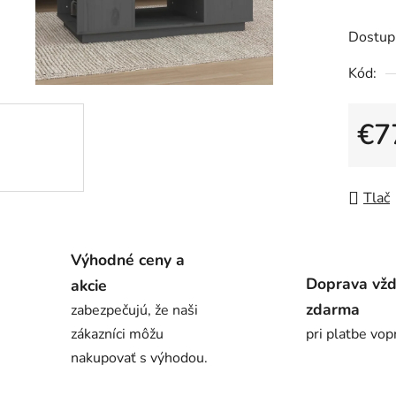
produk
je
Dostup
0,0
Kód:
z
5
€7
hviezdič
Jedno
Tlač
Výhodné ceny a
Doprava vž
akcie
zdarma
zabezpečujú, že naši
zákazníci môžu
pri platbe vop
nakupovať s výhodou.