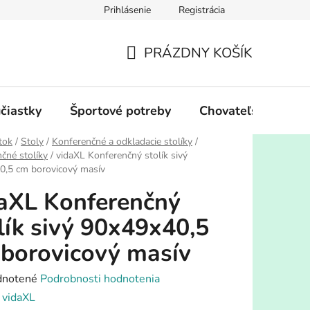
Prihlásenie
Registrácia
PRÁZDNY KOŠÍK
NÁKUPNÝ
KOŠÍK
účiastky
Športové potreby
Chovateľské potre
tok
/
Stoly
/
Konferenčné a odkladacie stolíky
/
čné stolíky
/
vidaXL Konferenčný stolík sivý
0,5 cm borovicový masív
aXL Konferenčný
lík sivý 90x49x40,5
borovicový masív
rné
notené
Podrobnosti hodnotenia
enie
:
vidaXL