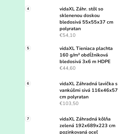
vidaXL Záhr. stôl so
sklenenou doskou
bledosivá 55x55x37 cm
polyratan
€54,10
vidaXL Tieniaca plachta
160 g/m² obdĺžniková
bledosivá 3x6 m HDPE
€44,60
vidaXL Záhradná lavička s
vankúšmi sivá 116x46x57
cm polyratan
€103,50
vidaXL Záhradná kôlňa
zelená 192x689x223 cm
pozinkovaná oceľ