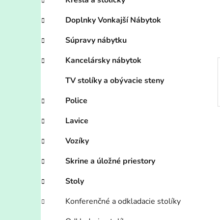
n
Kreslá a stoličky
e
Doplnky Vonkajší Nábytok
l
Súpravy nábytku
Kancelársky nábytok
TV stolíky a obývacie steny
Police
Lavice
Vozíky
Skrine a úložné priestory
Stoly
Konferenčné a odkladacie stolíky