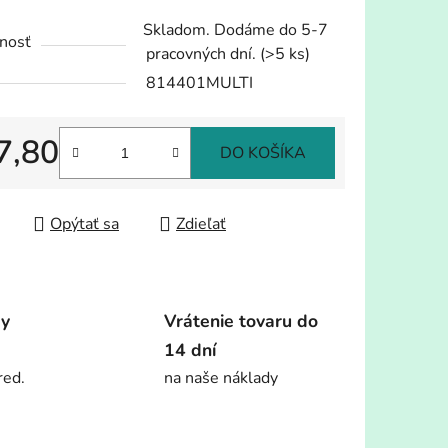
tu
Skladom. Dodáme do 5-7
nosť
pracovných dní.
(>5 ks)
814401MULTI
7,80
iek.
DO KOŠÍKA
tková cena:
Opýtať sa
Zdieľať
dy
Vrátenie tovaru do
14 dní
red.
na naše náklady