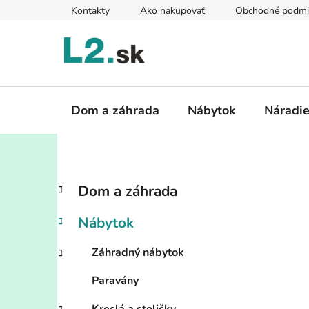
Prejsť
Kontakty
Ako nakupovať
Obchodné podmi
na
obsah
Dom a záhrada
Nábytok
Náradi
B
K
Preskočiť
Dom a záhrada
a
kategórie
o
t
č
Nábytok
e
n
g
ý
Záhradný nábytok
ó
p
r
Paravány
i
a
e