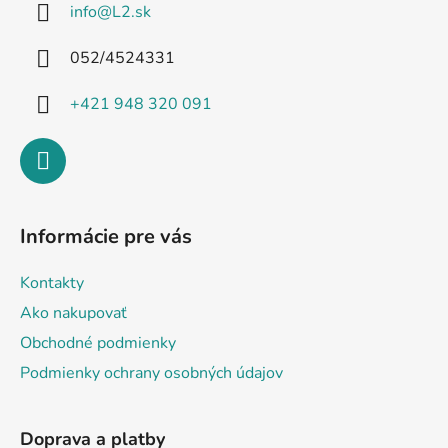
info
@
L2.sk
t
i
052/4524331
e
+421 948 320 091
Informácie pre vás
Kontakty
Ako nakupovať
Obchodné podmienky
Podmienky ochrany osobných údajov
Doprava a platby