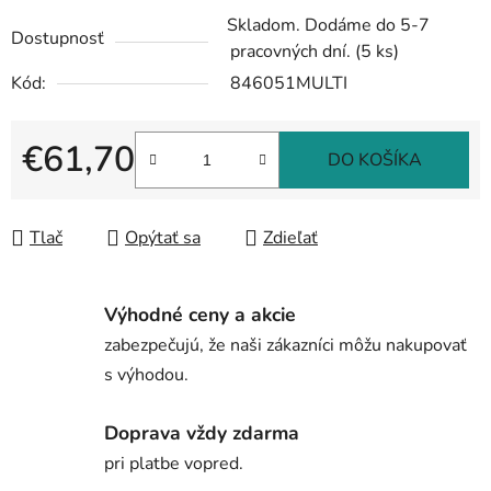
Skladom. Dodáme do 5-7
Dostupnosť
pracovných dní.
(5 ks)
Kód:
846051MULTI
€61,70
DO KOŠÍKA
Jednotková cena:
Tlač
Opýtať sa
Zdieľať
Výhodné ceny a akcie
zabezpečujú, že naši zákazníci môžu nakupovať
s výhodou.
Doprava vždy zdarma
pri platbe vopred.