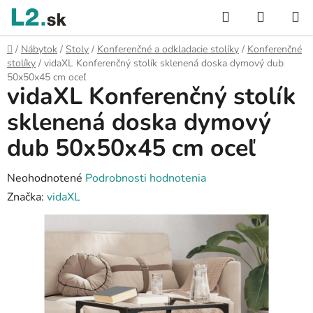
Prejsť
Hľadať
NÁKUP
na
KOŠÍK
obsah
Domov
/
Nábytok
/
Stoly
/
Konferenčné a odkladacie stolíky
/
Konferenčné
stolíky
/
vidaXL Konferenčný stolík sklenená doska dymový dub
50x50x45 cm oceľ
vidaXL Konferenčný stolík
sklenená doska dymový
dub 50x50x45 cm oceľ
Priemerné
Neohodnotené
Podrobnosti hodnotenia
hodnotenie
Značka:
vidaXL
produktu
je
0,0
z
5
hviezdičiek.