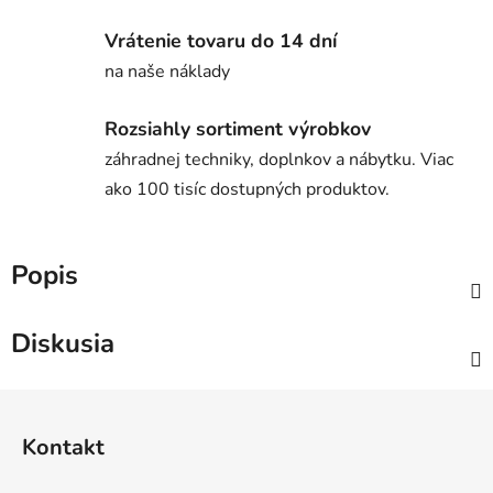
Vrátenie tovaru do 14 dní
na naše náklady
Rozsiahly sortiment výrobkov
záhradnej techniky, doplnkov a nábytku. Viac
ako 100 tisíc dostupných produktov.
Popis
Diskusia
Z
á
Kontakt
p
ä