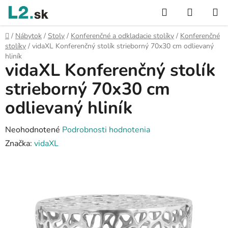
Prejsť
Hľadať
NÁKUP
na
KOŠÍK
obsah
Domov
/
Nábytok
/
Stoly
/
Konferenčné a odkladacie stolíky
/
Konferenčné
stolíky
/
vidaXL Konferenčný stolík strieborný 70x30 cm odlievaný
hliník
vidaXL Konferenčný stolík
strieborný 70x30 cm
odlievaný hliník
Priemerné
Neohodnotené
Podrobnosti hodnotenia
hodnotenie
Značka:
vidaXL
produktu
je
0,0
z
5
hviezdičiek.