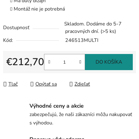
Má dutý dizajn
Montáž nie je potrebná
Skladom. Dodáme do 5-7
Dostupnosť
pracovných dní.
(>5 ks)
Kód:
246513MULTI
€212,70
DO KOŠÍKA
Jednotková cena:
Tlač
Opýtať sa
Zdieľať
Výhodné ceny a akcie
zabezpečujú, že naši zákazníci môžu nakupovať
s výhodou.