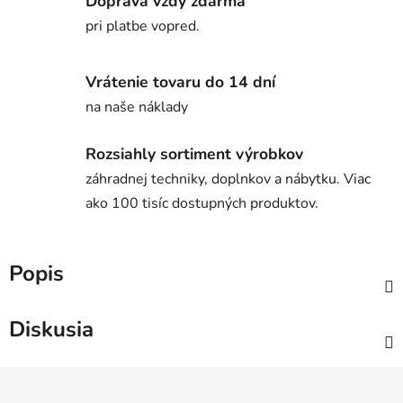
Doprava vždy zdarma
pri platbe vopred.
Vrátenie tovaru do 14 dní
na naše náklady
Rozsiahly sortiment výrobkov
záhradnej techniky, doplnkov a nábytku. Viac
ako 100 tisíc dostupných produktov.
Popis
Diskusia
Z
á