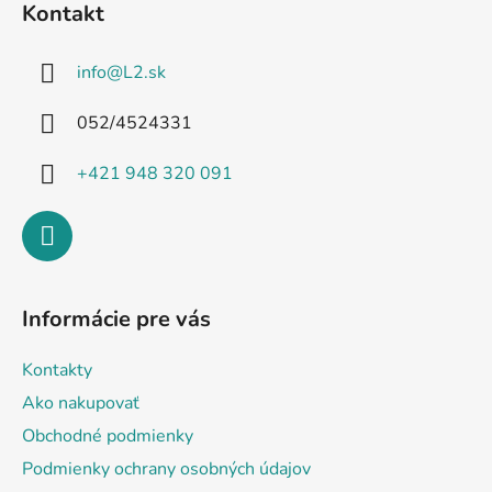
Kontakt
p
ä
info
@
L2.sk
t
i
052/4524331
e
+421 948 320 091
Informácie pre vás
Kontakty
Ako nakupovať
Obchodné podmienky
Podmienky ochrany osobných údajov