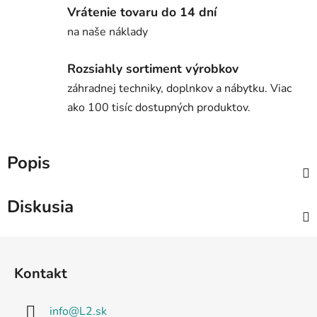
Vrátenie tovaru do 14 dní
na naše náklady
Rozsiahly sortiment výrobkov
záhradnej techniky, doplnkov a nábytku. Viac
ako 100 tisíc dostupných produktov.
Popis
Diskusia
Z
á
Kontakt
p
ä
info
@
L2.sk