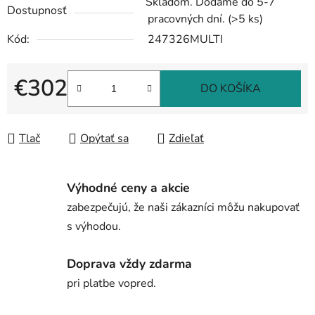
Skladom. Dodáme do 5-7
Dostupnosť
pracovných dní.
(>5 ks)
Kód:
247326MULTI
€302
DO KOŠÍKA
Jednotková cena:
Tlač
Opýtať sa
Zdieľať
Výhodné ceny a akcie
zabezpečujú, že naši zákazníci môžu nakupovať
s výhodou.
Doprava vždy zdarma
pri platbe vopred.