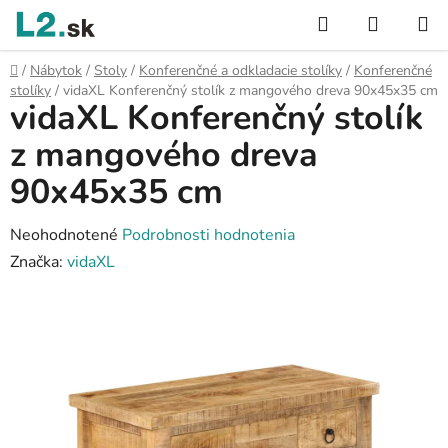
Prejsť
Hľadať
NÁKUP
na
KOŠÍK
obsah
Domov
/
Nábytok
/
Stoly
/
Konferenčné a odkladacie stolíky
/
Konferenčné
stolíky
/
vidaXL Konferenčný stolík z mangového dreva 90x45x35 cm
vidaXL Konferenčný stolík
z mangového dreva
90x45x35 cm
Priemerné
Neohodnotené
Podrobnosti hodnotenia
hodnotenie
Značka:
vidaXL
produktu
je
0,0
z
5
hviezdičiek.