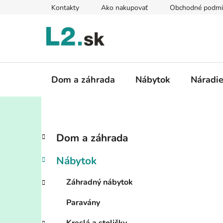
Prejsť
Kontakty
Ako nakupovať
Obchodné podmi
na
obsah
Dom a záhrada
Nábytok
Náradi
B
K
Preskočiť
Dom a záhrada
a
kategórie
o
t
č
Nábytok
e
n
g
ý
Záhradný nábytok
ó
p
r
Paravány
i
a
e