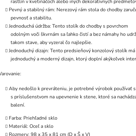
rastlín v kvetináčoch alebo iných dekoratívnych predmeto
Pevný a stabilný rám: Nerezový rám stola do chodby zaruč
pevnosť a stabilitu.
Jednoduchá údržba: Tento stolík do chodby s povrchom
odolným voči škvrnám sa ľahko čistí a bez námahy ho udrž
takom stave, aby vyzeral čo najlepšie.
Jednoduchý dizajn: Tento predsieňový konzolový stolík má
jednoduchý a moderný dizajn, ktorý doplní akýkoľvek inter
Varovanie:
Aby nedošlo k prevráteniu, je potrebné výrobok používať 
s príslušenstvom na upevnenie k stene, ktoré sa nachádz
balení.
Farba: Priehľadné sklo
Materiál: Oceľ a sklo
Rozmery: 98 x 35 x 81 cm (D x Š x V)