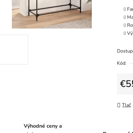
produk
Fa
je
Ma
0,0
Ro
z
Vý
5
hviezdič
Dostup
Kód:
€5
Jedno
Tlač
Výhodné ceny a