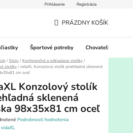
Prihlásenie
Registrácia
PRÁZDNY KOŠÍK
NÁKUPNÝ
KOŠÍK
účiastky
Športové potreby
Chovateľské potre
tok
/
Stoly
/
Konferenčné a odkladacie stolíky
/
é stolíky
/
vidaXL Konzolový stolík priehľadná sklenená
8x35x81 cm oceľ
aXL Konzolový stolík
ehľadná sklenená
ka 98x35x81 cm oceľ
rné
notené
Podrobnosti hodnotenia
enie
:
vidaXL