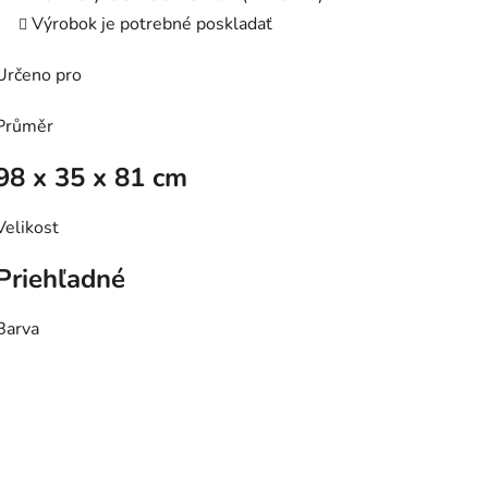
Výrobok je potrebné poskladať
Určeno pro
Průměr
98 x 35 x 81 cm
Velikost
Priehľadné
Barva