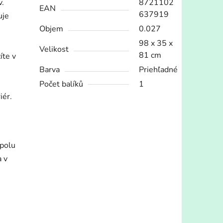
v.
8721102
EAN
637919
uje
Objem
0.027
98 x 35 x
Velikost
81 cm
íte v
Barva
Priehľadné
Počet balíků
1
iér.
spolu
a v