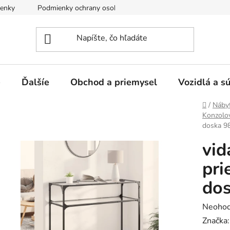
enky
Podmienky ochrany osobných údajov
e
Ďalšíe
Obchod a priemysel
Vozidlá a s
Domov
/
Náby
Konzolov
doska 9
vid
pri
dos
Prieme
Neohod
hodnot
Značka