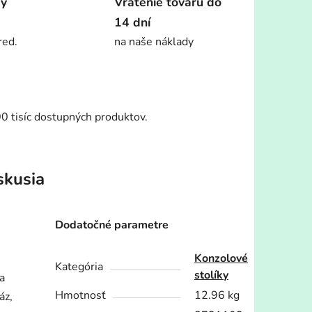
dy
Vrátenie tovaru do
14 dní
red.
na naše náklady
00 tisíc dostupných produktov.
skusia
Dodatočné parametre
Konzolové
Kategória
stolíky
a
Hmotnosť
12.96 kg
áz,