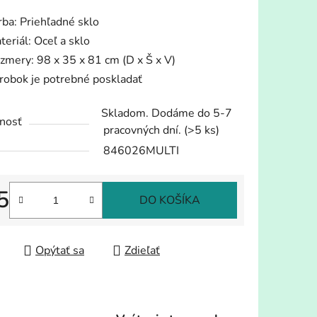
tu
rba: Priehľadné sklo
teriál: Oceľ a sklo
zmery: 98 x 35 x 81 cm (D x Š x V)
robok je potrebné poskladať
iek.
Skladom. Dodáme do 5-7
nosť
pracovných dní.
(>5 ks)
846026MULTI
5
DO KOŠÍKA
tková cena:
Opýtať sa
Zdieľať