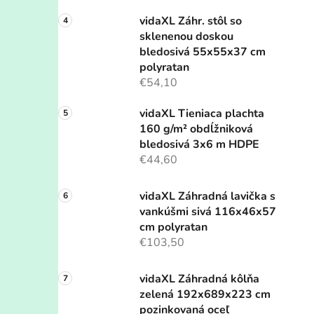
vidaXL Záhr. stôl so
sklenenou doskou
bledosivá 55x55x37 cm
polyratan
€54,10
vidaXL Tieniaca plachta
160 g/m² obdĺžniková
bledosivá 3x6 m HDPE
€44,60
vidaXL Záhradná lavička s
vankúšmi sivá 116x46x57
cm polyratan
€103,50
vidaXL Záhradná kôlňa
zelená 192x689x223 cm
pozinkovaná oceľ