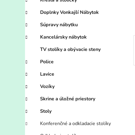
n
Kreslá a stoličky
e
Doplnky Vonkajší Nábytok
l
Súpravy nábytku
Kancelársky nábytok
TV stolíky a obývacie steny
Police
Lavice
Vozíky
Skrine a úložné priestory
Stoly
Konferenčné a odkladacie stolíky