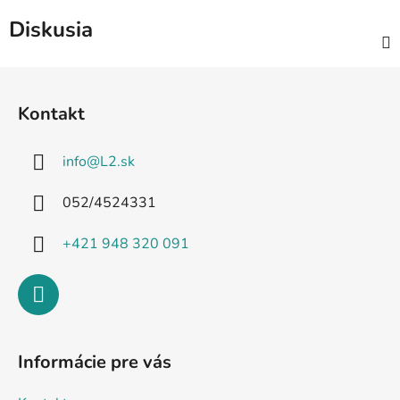
Diskusia
Z
á
Kontakt
p
ä
info
@
L2.sk
t
i
052/4524331
e
+421 948 320 091
Informácie pre vás