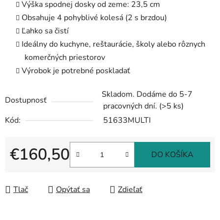
Výška spodnej dosky od zeme: 23,5 cm
Obsahuje 4 pohyblivé kolesá (2 s brzdou)
Ľahko sa čistí
Ideálny do kuchyne, reštaurácie, školy alebo rôznych
komerčných priestorov
Výrobok je potrebné poskladať
Skladom. Dodáme do 5-7
Dostupnosť
pracovných dní.
(>5 ks)
Kód:
51633MULTI
€160,50
DO KOŠÍKA
Jednotková cena:
Tlač
Opýtať sa
Zdieľať