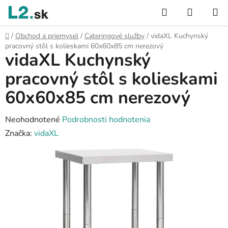
Prejsť
Hľadať
NÁKUP
na
KOŠÍK
obsah
Domov
/
Obchod a priemysel
/
Cateringové služby
/
vidaXL Kuchynský
pracovný stôl s kolieskami 60x60x85 cm nerezový
vidaXL Kuchynský
pracovný stôl s kolieskami
60x60x85 cm nerezový
Priemerné
Neohodnotené
Podrobnosti hodnotenia
hodnotenie
Značka:
vidaXL
produktu
je
0,0
z
5
hviezdičiek.