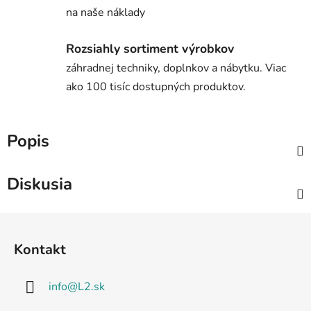
na naše náklady
Rozsiahly sortiment výrobkov
záhradnej techniky, doplnkov a nábytku. Viac
ako 100 tisíc dostupných produktov.
Popis
Diskusia
Z
á
Kontakt
p
ä
info
@
L2.sk
t