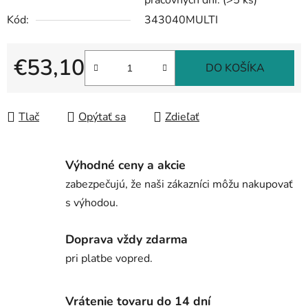
pracovných dní.
(>5 ks)
Kód:
343040MULTI
€53,10
DO KOŠÍKA
Jednotková cena:
Tlač
Opýtať sa
Zdieľať
Výhodné ceny a akcie
zabezpečujú, že naši zákazníci môžu nakupovať
s výhodou.
Doprava vždy zdarma
pri platbe vopred.
Vrátenie tovaru do 14 dní