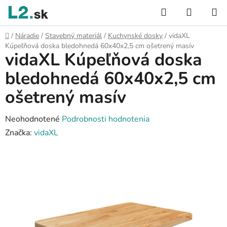
Prejsť
Hľadať
NÁKUP
na
KOŠÍK
obsah
Domov
/
Náradie
/
Stavebný materiál
/
Kuchynské dosky
/
vidaXL
Kúpeľňová doska bledohnedá 60x40x2,5 cm ošetrený masív
vidaXL Kúpeľňová doska
bledohnedá 60x40x2,5 cm
ošetrený masív
Priemerné
Neohodnotené
Podrobnosti hodnotenia
hodnotenie
Značka:
vidaXL
produktu
je
0,0
z
5
hviezdičiek.