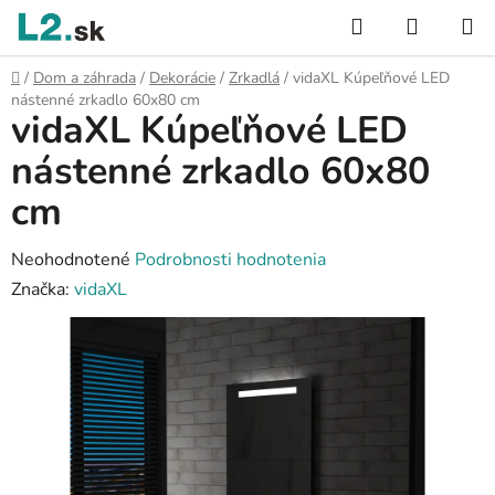
Prejsť
Hľadať
NÁKUP
na
KOŠÍK
obsah
Domov
/
Dom a záhrada
/
Dekorácie
/
Zrkadlá
/
vidaXL Kúpeľňové LED
nástenné zrkadlo 60x80 cm
vidaXL Kúpeľňové LED
nástenné zrkadlo 60x80
cm
Priemerné
Neohodnotené
Podrobnosti hodnotenia
hodnotenie
Značka:
vidaXL
produktu
je
0,0
z
5
hviezdičiek.