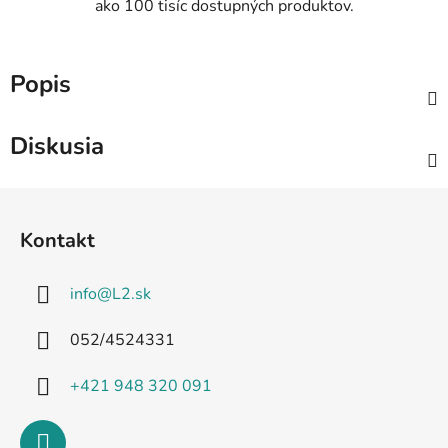
ako 100 tisíc dostupných produktov.
Popis
Diskusia
Z
á
Kontakt
p
ä
info
@
L2.sk
t
i
052/4524331
e
+421 948 320 091