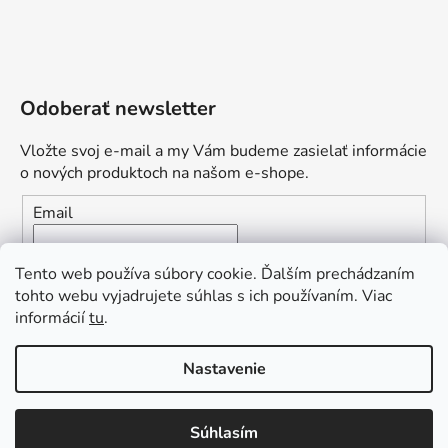
Odoberať newsletter
Vložte svoj e-mail a my Vám budeme zasielať informácie
o nových produktoch na našom e-shope.
Email
Vložením e-mailu súhlasíte s
podmienkami ochrany
Tento web používa súbory cookie. Ďalším prechádzaním
osobných údajov
tohto webu vyjadrujete súhlas s ich používaním. Viac
informácií
tu
.
PRIHLÁSIŤ SA
„Odpovedám okamžite. S čím vám
Nastavenie
môžem pomôcť?“
Obľúbená ponuka
: Zaplaťte vopred a získajte
Súhlasím
Vytvoril Shoptet Premium
dopravu zdarma!