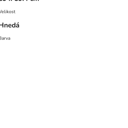
Velikost
Hnedá
Barva