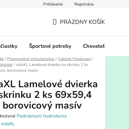
Prihlásenie
Registrácia
PRÁZDNY KOŠÍK
NÁKUPNÝ
KOŠÍK
účiastky
Športové potreby
Chovateľské potre
ie
/
Priemyselné príslušenstvo
/
Cabinet Hardware
/
skriniek
/
vidaXL Lamelové dvierka na skrinku 2 ks
cm, borovicový masív
aXL Lamelové dvierka
skrinku 2 ks 69x59,4
 borovicový masív
rné
notené
Podrobnosti hodnotenia
enie
:
vidaXL