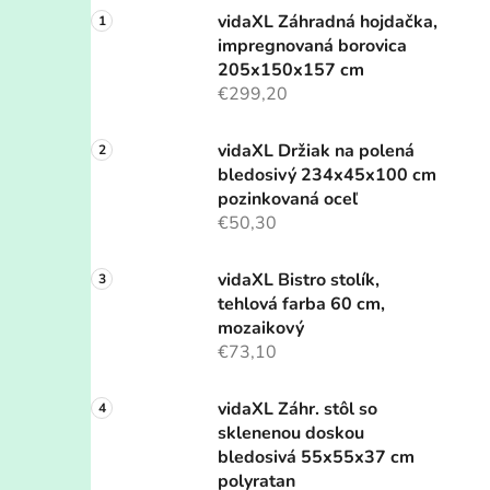
vidaXL Záhradná hojdačka,
impregnovaná borovica
205x150x157 cm
€299,20
vidaXL Držiak na polená
bledosivý 234x45x100 cm
pozinkovaná oceľ
€50,30
vidaXL Bistro stolík,
tehlová farba 60 cm,
mozaikový
€73,10
vidaXL Záhr. stôl so
sklenenou doskou
bledosivá 55x55x37 cm
polyratan