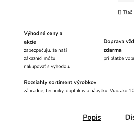
Jedno
Tlač
Výhodné ceny a
Doprava vž
akcie
zdarma
zabezpečujú, že naši
zákazníci môžu
pri platbe vop
nakupovať s výhodou.
Rozsiahly sortiment výrobkov
záhradnej techniky, doplnkov a nábytku. Viac ako 1
Popis
Di