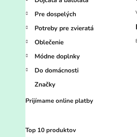
Dojčatá a batoľatá
Pre dospelých
Potreby pre zvieratá
Oblečenie
Módne doplnky
Do domácnosti
Značky
Prijímame online platby
Top 10 produktov