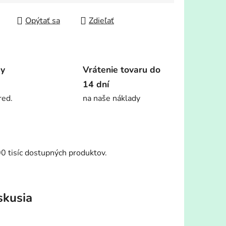
tková cena:
Opýtať sa
Zdieľať
dy
Vrátenie tovaru do
14 dní
red.
na naše náklady
00 tisíc dostupných produktov.
skusia