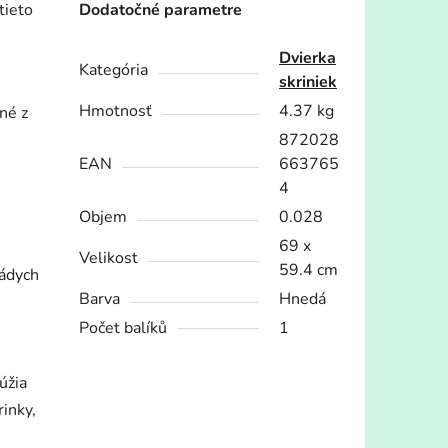
tieto
Dodatočné parametre
Dvierka
Kategória
skriniek
Hmotnosť
4.37 kg
né z
872028
EAN
663765
4
Objem
0.028
69 x
Velikost
59.4 cm
nádych
Barva
Hnedá
Počet balíků
1
úžia
inky,