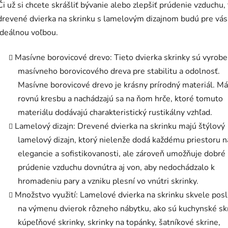
Či už si chcete skrášliť bývanie alebo zlepšiť prúdenie vzduchu, 
drevené dvierka na skrinku s lamelovým dizajnom budú pre vás
ideálnou voľbou.
Masívne borovicové drevo: Tieto dvierka skrinky sú vyrobe
masívneho borovicového dreva pre stabilitu a odolnosť.
Masívne borovicové drevo je krásny prírodný materiál. Má
rovnú kresbu a nachádzajú sa na ňom hrče, ktoré tomuto
materiálu dodávajú charakteristický rustikálny vzhľad.
Lamelový dizajn: Drevené dvierka na skrinku majú štýlový
lamelový dizajn, ktorý nielenže dodá každému priestoru 
elegancie a sofistikovanosti, ale zároveň umožňuje dobré
prúdenie vzduchu dovnútra aj von, aby nedochádzalo k
hromadeniu pary a vzniku plesní vo vnútri skrinky.
Množstvo využití: Lamelové dvierka na skrinku skvele posl
na výmenu dvierok rôzneho nábytku, ako sú kuchynské skr
kúpeľňové skrinky, skrinky na topánky, šatníkové skrine,