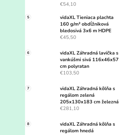
€54,10
vidaXL Tieniaca plachta
160 g/m² obdĺžniková
bledosivá 3x6 m HDPE
€45,50
vidaXL Záhradná lavička s
vankúšmi sivá 116x46x57
cm polyratan
€103,50
vidaXL Záhradná kôlňa s
regálom zelená
205x130x183 cm železná
€281,10
vidaXL Záhradná kôlňa s
regálom hnedá