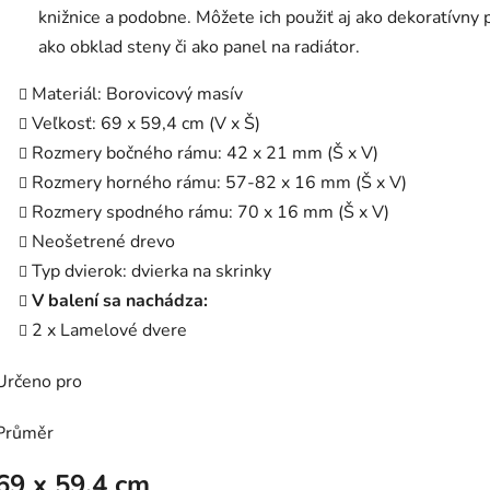
knižnice a podobne. Môžete ich použiť aj ako dekoratívny 
ako obklad steny či ako panel na radiátor.
Materiál: Borovicový masív
Veľkosť: 69 x 59,4 cm (V x Š)
Rozmery bočného rámu: 42 x 21 mm (Š x V)
Rozmery horného rámu: 57-82 x 16 mm (Š x V)
Rozmery spodného rámu: 70 x 16 mm (Š x V)
Neošetrené drevo
Typ dvierok: dvierka na skrinky
V balení sa nachádza:
2 x Lamelové dvere
Určeno pro
Průměr
69 x 59.4 cm