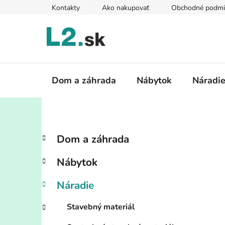
Prejsť
Kontakty
Ako nakupovať
Obchodné podmi
na
obsah
Dom a záhrada
Nábytok
Náradi
B
K
Preskočiť
Dom a záhrada
a
kategórie
o
t
č
Nábytok
e
n
g
ý
Náradie
ó
p
r
Stavebný materiál
i
a
e