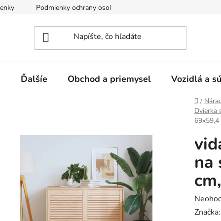
enky
Podmienky ochrany osobných údajov
e
Ďalšíe
Obchod a priemysel
Vozidlá a s
Domov
/
Nárad
Dvierka 
69x59,4 
vid
na 
cm,
Prieme
Neohod
hodnot
Značka