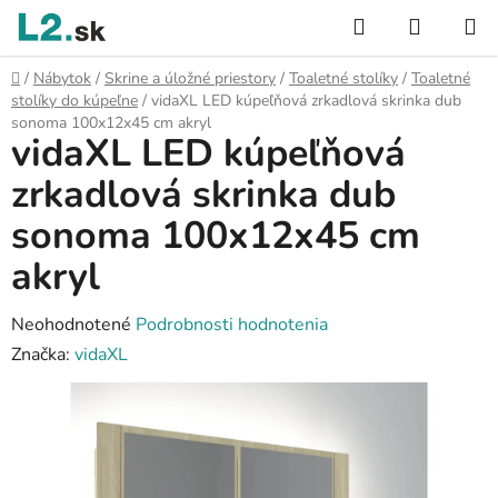
Prejsť
Hľadať
NÁKUP
na
KOŠÍK
obsah
Domov
/
Nábytok
/
Skrine a úložné priestory
/
Toaletné stolíky
/
Toaletné
stolíky do kúpeľne
/
vidaXL LED kúpeľňová zrkadlová skrinka dub
sonoma 100x12x45 cm akryl
vidaXL LED kúpeľňová
zrkadlová skrinka dub
sonoma 100x12x45 cm
akryl
Priemerné
Neohodnotené
Podrobnosti hodnotenia
hodnotenie
Značka:
vidaXL
produktu
je
0,0
z