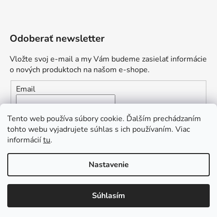
Odoberať newsletter
Vložte svoj e-mail a my Vám budeme zasielať informácie
o nových produktoch na našom e-shope.
Email
Vložením e-mailu súhlasíte s
podmienkami ochrany
Tento web používa súbory cookie. Ďalším prechádzaním
osobných údajov
tohto webu vyjadrujete súhlas s ich používaním. Viac
informácií
tu
.
PRIHLÁSIŤ SA
„Odpovedám okamžite. S čím vám
Nastavenie
môžem pomôcť?“
Obľúbená ponuka
: Zaplaťte vopred a získajte
Súhlasím
Vytvoril Shoptet Premium
dopravu zdarma!
Copyright 2026
L2.sk
. Všetky práva vyhradené.