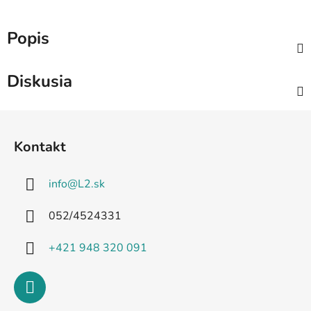
Popis
Diskusia
Z
á
Kontakt
p
ä
info
@
L2.sk
t
i
052/4524331
e
+421 948 320 091