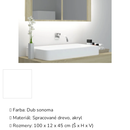
5
hviezdičiek.
Farba: Dub sonoma
Materiál: Spracované drevo, akryl
Rozmery: 100 x 12 x 45 cm (Š x H x V)