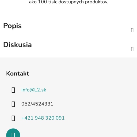
ako 100 tisíc dostupných produktov.
Popis
Diskusia
Z
á
Kontakt
p
ä
info
@
L2.sk
t
i
052/4524331
e
+421 948 320 091