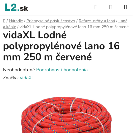
Prejsť
Hľadať
NÁKUP
na
KOŠÍK
obsah
Domov
/
Náradie
/
Priemyselné príslušenstvo
/
Reťaze, drôty a laná
/
Laná
a káble
/
vidaXL Lodné polypropylénové lano 16 mm 250 m červené
vidaXL Lodné
polypropylénové lano 16
mm 250 m červené
Priemerné
Neohodnotené
Podrobnosti hodnotenia
hodnotenie
Značka:
vidaXL
produktu
je
0,0
z
5
hviezdičiek.