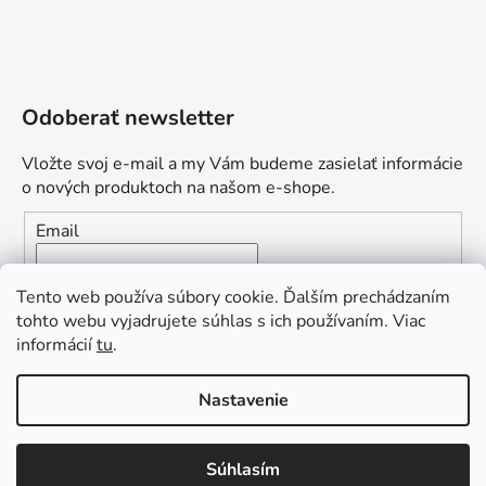
Odoberať newsletter
Vložte svoj e-mail a my Vám budeme zasielať informácie
o nových produktoch na našom e-shope.
Email
Vložením e-mailu súhlasíte s
podmienkami ochrany
Tento web používa súbory cookie. Ďalším prechádzaním
osobných údajov
tohto webu vyjadrujete súhlas s ich používaním. Viac
informácií
tu
.
PRIHLÁSIŤ SA
„Odpovedám okamžite. S čím vám
Nastavenie
môžem pomôcť?“
Obľúbená ponuka
: Zaplaťte vopred a získajte
Súhlasím
Vytvoril Shoptet Premium
dopravu zdarma!