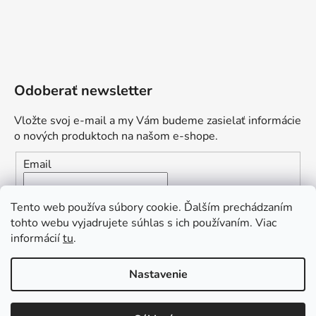
Odoberať newsletter
Vložte svoj e-mail a my Vám budeme zasielať informácie
o nových produktoch na našom e-shope.
Email
Vložením e-mailu súhlasíte s
podmienkami ochrany
Tento web používa súbory cookie. Ďalším prechádzaním
osobných údajov
tohto webu vyjadrujete súhlas s ich používaním. Viac
informácií
tu
.
PRIHLÁSIŤ SA
„Odpovedám okamžite. S čím vám
Nastavenie
môžem pomôcť?“
Obľúbená ponuka
: Zaplaťte vopred a získajte