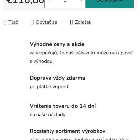
DO KOŠÍKA
Jednotková cena:
Tlač
Opýtať sa
Zdieľať
Výhodné ceny a akcie
zabezpečujú, že naši zákazníci môžu nakupovať
s výhodou.
Doprava vždy zdarma
pri platbe vopred.
Vrátenie tovaru do 14 dní
na naše náklady
Rozsiahly sortiment výrobkov
záhradnej techniky, doplnkov a nábytku. Viac