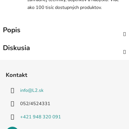
ako 100 tisíc dostupných produktov.
Popis
Diskusia
Z
á
Kontakt
p
ä
info
@
L2.sk
t
i
052/4524331
e
+421 948 320 091