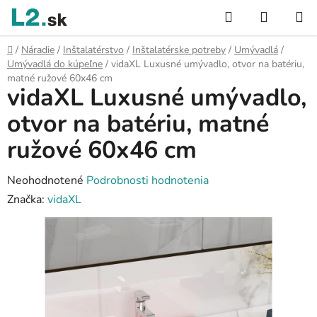
Prejsť
Hľadať
NÁKUP
na
KOŠÍK
obsah
Domov
/
Náradie
/
Inštalatérstvo
/
Inštalatérske potreby
/
Umývadlá
/
Umývadlá do kúpeľne
/
vidaXL Luxusné umývadlo, otvor na batériu,
matné ružové 60x46 cm
vidaXL Luxusné umývadlo,
otvor na batériu, matné
ružové 60x46 cm
Priemerné
Neohodnotené
Podrobnosti hodnotenia
hodnotenie
Značka:
vidaXL
produktu
je
0,0
z
5
hviezdičiek.