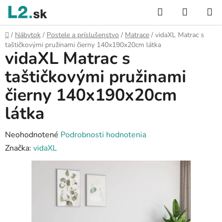
Prejsť
Hľadať
NÁKUP
na
KOŠÍK
obsah
Domov
/
Nábytok
/
Postele a príslušenstvo
/
Matrace
/
vidaXL Matrac s
taštičkovými pružinami čierny 140x190x20cm látka
vidaXL Matrac s
taštičkovými pružinami
čierny 140x190x20cm
látka
Priemerné
Neohodnotené
Podrobnosti hodnotenia
hodnotenie
Značka:
vidaXL
produktu
je
0,0
z
5