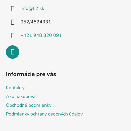
ä
info
@
L2.sk
t
i
052/4524331
e
+421 948 320 091
Informácie pre vás
Kontakty
Ako nakupovať
Obchodné podmienky
Podmienky ochrany osobných údajov