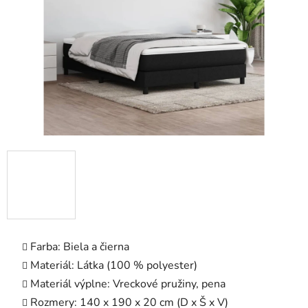
hviezdičiek.
Farba: Biela a čierna
Materiál: Látka (100 % polyester)
Materiál výplne: Vreckové pružiny, pena
Rozmery: 140 x 190 x 20 cm (D x Š x V)