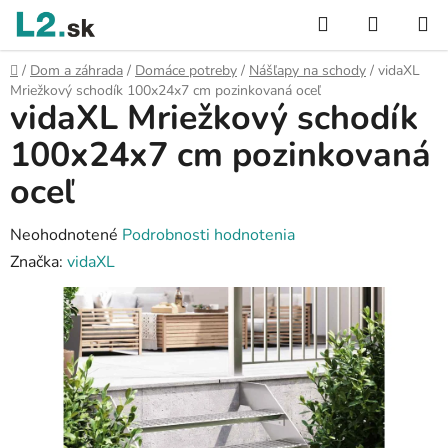
Prejsť
Hľadať
NÁKUP
na
KOŠÍK
obsah
Domov
/
Dom a záhrada
/
Domáce potreby
/
Nášľapy na schody
/
vidaXL
Mriežkový schodík 100x24x7 cm pozinkovaná oceľ
vidaXL Mriežkový schodík
100x24x7 cm pozinkovaná
oceľ
Priemerné
Neohodnotené
Podrobnosti hodnotenia
hodnotenie
Značka:
vidaXL
produktu
je
0,0
z
5
hviezdičiek.