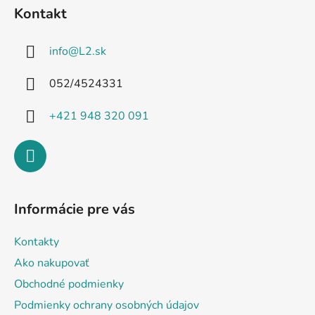
á
Kontakt
p
ä
info
@
L2.sk
t
i
052/4524331
e
+421 948 320 091
Informácie pre vás
Kontakty
Ako nakupovať
Obchodné podmienky
Podmienky ochrany osobných údajov