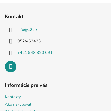
Z
á
Kontakt
p
ä
info
@
L2.sk
t
i
052/4524331
e
+421 948 320 091
Informácie pre vás
Kontakty
Ako nakupovať