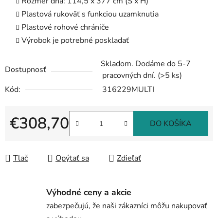
Rozmer dna: 114,5 x 377 cm (Š x H)
Plastová rukoväť s funkciou uzamknutia
Plastové rohové chrániče
Výrobok je potrebné poskladať
Skladom. Dodáme do 5-7
Dostupnosť
pracovných dní.
(>5 ks)
Kód:
316229MULTI
€308,70
DO KOŠÍKA
Jednotková cena:
Tlač
Opýtať sa
Zdieľať
Výhodné ceny a akcie
zabezpečujú, že naši zákazníci môžu nakupovať