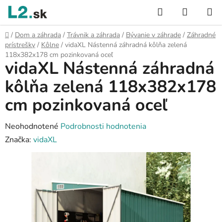
Prejsť
Hľadať
NÁKUP
na
KOŠÍK
obsah
Domov
/
Dom a záhrada
/
Trávnik a záhrada
/
Bývanie v záhrade
/
Záhradné
prístrešky
/
Kôlne
/
vidaXL Nástenná záhradná kôlňa zelená
118x382x178 cm pozinkovaná oceľ
vidaXL Nástenná záhradná
kôlňa zelená 118x382x178
cm pozinkovaná oceľ
Priemerné
Neohodnotené
Podrobnosti hodnotenia
hodnotenie
Značka:
vidaXL
produktu
je
0,0
z
5
hviezdičiek.