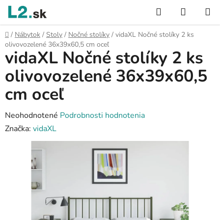
Prejsť
Hľadať
NÁKUP
na
KOŠÍK
obsah
Domov
/
Nábytok
/
Stoly
/
Nočné stolíky
/
vidaXL Nočné stolíky 2 ks
olivovozelené 36x39x60,5 cm oceľ
vidaXL Nočné stolíky 2 ks
olivovozelené 36x39x60,5
cm oceľ
Priemerné
Neohodnotené
Podrobnosti hodnotenia
hodnotenie
Značka:
vidaXL
produktu
je
0,0
z
5
hviezdičiek.