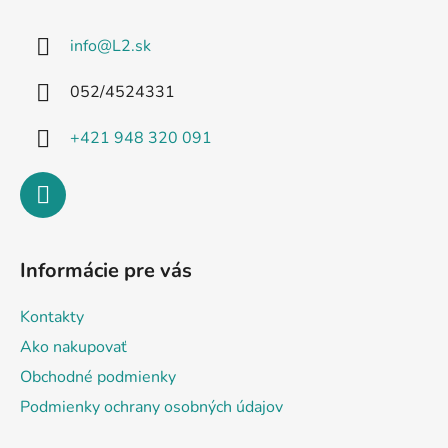
p
ä
info
@
L2.sk
t
i
052/4524331
e
+421 948 320 091
Informácie pre vás
Kontakty
Ako nakupovať
Obchodné podmienky
Podmienky ochrany osobných údajov