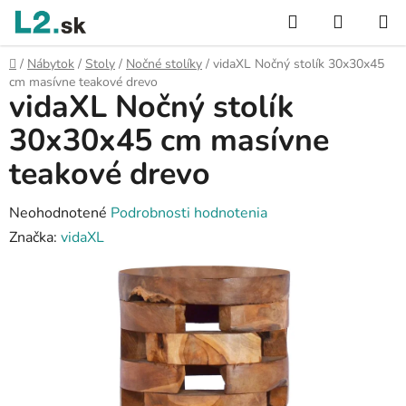
Prejsť
Hľadať
NÁKUP
na
KOŠÍK
obsah
Domov
/
Nábytok
/
Stoly
/
Nočné stolíky
/
vidaXL Nočný stolík 30x30x45
cm masívne teakové drevo
vidaXL Nočný stolík
30x30x45 cm masívne
teakové drevo
Priemerné
Neohodnotené
Podrobnosti hodnotenia
hodnotenie
Značka:
vidaXL
produktu
je
0,0
z
5
hviezdičiek.