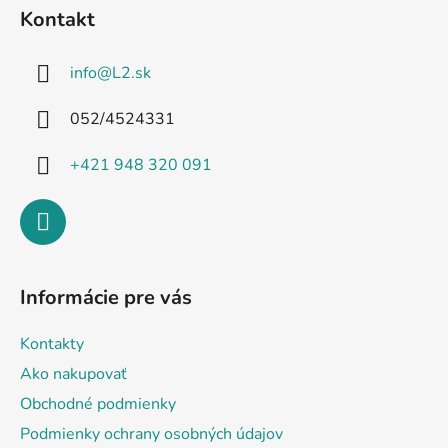
á
Kontakt
p
ä
info
@
L2.sk
t
i
052/4524331
e
+421 948 320 091
Informácie pre vás
Kontakty
Ako nakupovať
Obchodné podmienky
Podmienky ochrany osobných údajov