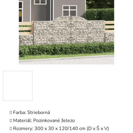
5
hviezdičiek.
Farba: Strieborná
Materiál: Pozinkované železo
Rozmery: 300 x 30 x 120/140 cm (D x Š x V)