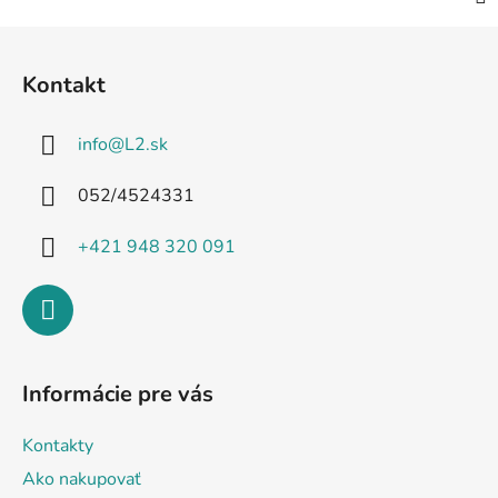
Z
á
Kontakt
p
ä
info
@
L2.sk
t
i
052/4524331
e
+421 948 320 091
Informácie pre vás
Kontakty
Ako nakupovať