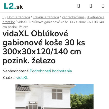
Prejsť
Hľadať
NÁKUP
na
KOŠÍK
obsah
Domov
/
Dom a záhrada
/
Trávnik a záhrada
/
Záhradkárčenie
/
Kvetináče a
hrantíky
/
vidaXL Oblúkové gabionové koše 30 ks 300x30x120/140
cm pozink. železo
vidaXL Oblúkové
gabionové koše 30 ks
300x30x120/140 cm
pozink. železo
Priemerné
Neohodnotené
Podrobnosti hodnotenia
hodnotenie
Značka:
vidaXL
produktu
je
0,0
z