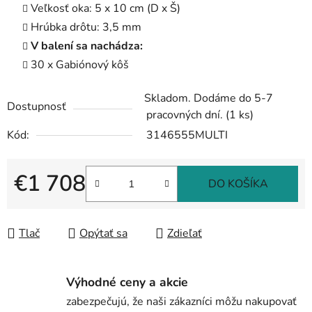
Veľkosť oka: 5 x 10 cm (D x Š)
Hrúbka drôtu: 3,5 mm
V balení sa nachádza:
30 x Gabiónový kôš
Skladom. Dodáme do 5-7
Dostupnosť
pracovných dní.
(1 ks)
Kód:
3146555MULTI
€1 708
DO KOŠÍKA
Jednotková cena:
Tlač
Opýtať sa
Zdieľať
Výhodné ceny a akcie
zabezpečujú, že naši zákazníci môžu nakupovať