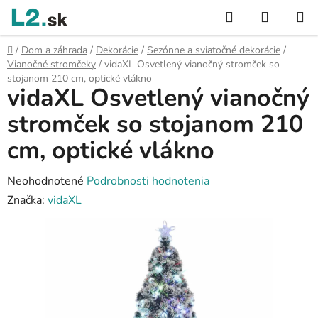
Prejsť
Hľadať
NÁKUP
na
KOŠÍK
obsah
Domov
/
Dom a záhrada
/
Dekorácie
/
Sezónne a sviatočné dekorácie
/
Vianočné stromčeky
/
vidaXL Osvetlený vianočný stromček so
stojanom 210 cm, optické vlákno
vidaXL Osvetlený vianočný
stromček so stojanom 210
cm, optické vlákno
Priemerné
Neohodnotené
Podrobnosti hodnotenia
hodnotenie
Značka:
vidaXL
produktu
je
0,0
z
5
hviezdičiek.