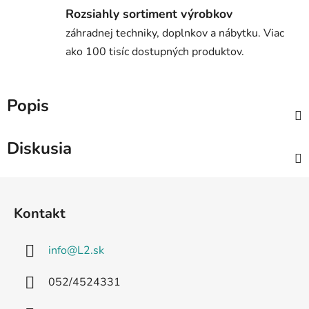
Rozsiahly sortiment výrobkov
záhradnej techniky, doplnkov a nábytku. Viac
ako 100 tisíc dostupných produktov.
Popis
Diskusia
Z
á
Kontakt
p
ä
info
@
L2.sk
t
i
052/4524331
e