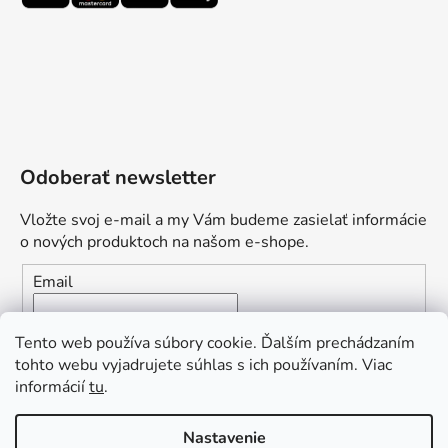
Odoberať newsletter
Vložte svoj e-mail a my Vám budeme zasielať informácie
o nových produktoch na našom e-shope.
Email
Vložením e-mailu súhlasíte s
podmienkami ochrany
Tento web používa súbory cookie. Ďalším prechádzaním
osobných údajov
tohto webu vyjadrujete súhlas s ich používaním. Viac
informácií
tu
.
PRIHLÁSIŤ SA
„Odpovedám okamžite. S čím vám
Nastavenie
môžem pomôcť?“