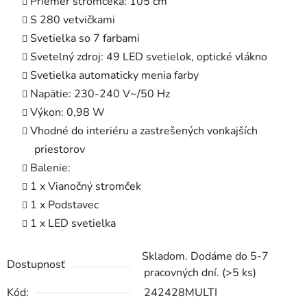
Priemer stromčeka: 105 cm
S 280 vetvičkami
Svetielka so 7 farbami
Svetelný zdroj: 49 LED svetielok, optické vlákno
Svetielka automaticky menia farby
Napätie: 230-240 V~/50 Hz
Výkon: 0,98 W
Vhodné do interiéru a zastrešených vonkajších
priestorov
Balenie:
1 x Vianočný stromček
1 x Podstavec
1 x LED svetielka
Skladom. Dodáme do 5-7
Dostupnosť
pracovných dní.
(>5 ks)
Kód:
242428MULTI