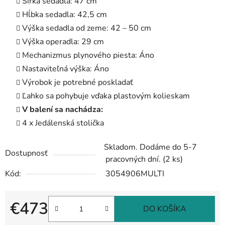
Šírka sedadla: 47 cm
Hĺbka sedadla: 42,5 cm
Výška sedadla od zeme: 42 – 50 cm
Výška operadla: 29 cm
Mechanizmus plynového piesta: Áno
Nastaviteľná výška: Áno
Výrobok je potrebné poskladať
Ľahko sa pohybuje vďaka plastovým kolieskam
V balení sa nachádza:
4 x Jedálenská stolička
Skladom. Dodáme do 5-7
Dostupnosť
pracovných dní.
(2 ks)
Kód:
3054906MULTI
€473
DO KOŠÍKA
Jednotková cena: