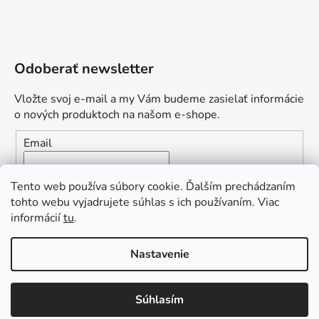
Odoberať newsletter
Vložte svoj e-mail a my Vám budeme zasielať informácie
o nových produktoch na našom e-shope.
Email
Vložením e-mailu súhlasíte s
podmienkami ochrany
Tento web používa súbory cookie. Ďalším prechádzaním
osobných údajov
tohto webu vyjadrujete súhlas s ich používaním. Viac
informácií
tu
.
PRIHLÁSIŤ SA
„Odpovedám okamžite. S čím vám
Nastavenie
môžem pomôcť?“
Obľúbená ponuka
: Zaplaťte vopred a získajte
Súhlasím
Vytvoril Shoptet Premium
dopravu zdarma!
Copyright 2026
L2.sk
. Všetky práva vyhradené.