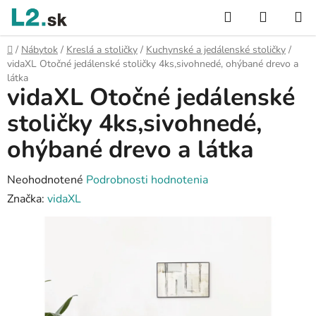
Prejsť
Hľadať
NÁKUP
na
KOŠÍK
obsah
Domov
/
Nábytok
/
Kreslá a stoličky
/
Kuchynské a jedálenské stoličky
/
vidaXL Otočné jedálenské stoličky 4ks,sivohnedé, ohýbané drevo a
látka
vidaXL Otočné jedálenské
stoličky 4ks,sivohnedé,
ohýbané drevo a látka
Priemerné
Neohodnotené
Podrobnosti hodnotenia
hodnotenie
Značka:
vidaXL
produktu
je
0,0
z
5
hviezdičiek.