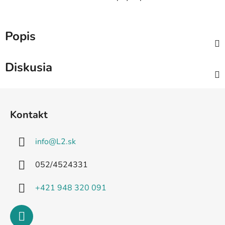
Popis
Diskusia
Z
á
Kontakt
p
ä
info
@
L2.sk
t
i
052/4524331
e
+421 948 320 091