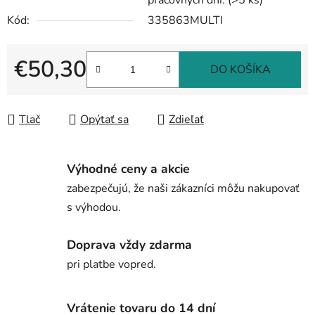
pracovných dní.
(>5 ks)
Kód:
335863MULTI
€50,30
DO KOŠÍKA
Jednotková cena:
Tlač
Opýtať sa
Zdieľať
Výhodné ceny a akcie
zabezpečujú, že naši zákazníci môžu nakupovať
s výhodou.
Doprava vždy zdarma
pri platbe vopred.
Vrátenie tovaru do 14 dní