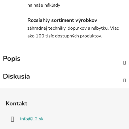
na naše náklady
Rozsiahly sortiment výrobkov
záhradnej techniky, doplnkov a nábytku. Viac
ako 100 tisíc dostupných produktov.
Popis
Diskusia
Z
á
Kontakt
p
ä
info
@
L2.sk
t