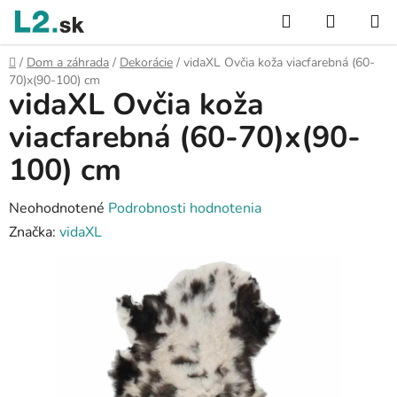
Prejsť
Hľadať
NÁKUP
na
KOŠÍK
obsah
Domov
/
Dom a záhrada
/
Dekorácie
/
vidaXL Ovčia koža viacfarebná (60-
70)x(90-100) cm
vidaXL Ovčia koža
viacfarebná (60-70)x(90-
100) cm
Priemerné
Neohodnotené
Podrobnosti hodnotenia
hodnotenie
Značka:
vidaXL
produktu
je
0,0
z
5
hviezdičiek.