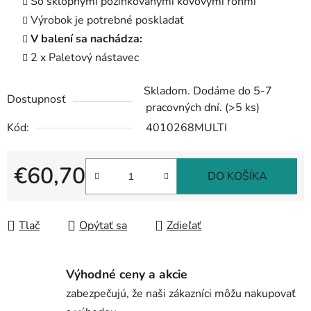
So sklopnými pozinkovanými kovovými rohmi
Výrobok je potrebné poskladať
V balení sa nachádza:
2 x Paletový nástavec
Skladom. Dodáme do 5-7
Dostupnosť
pracovných dní.
(>5 ks)
Kód:
4010268MULTI
€60,70
DO KOŠÍKA
Jednotková cena:
Tlač
Opýtať sa
Zdieľať
Výhodné ceny a akcie
zabezpečujú, že naši zákazníci môžu nakupovať