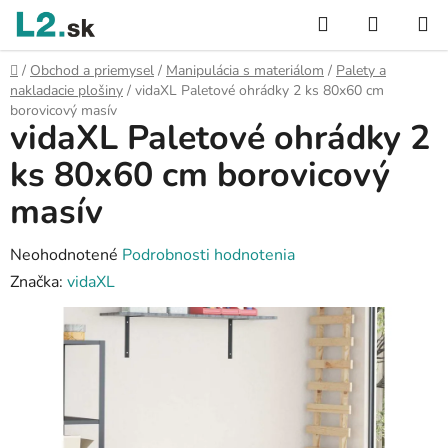
Prejsť
Hľadať
NÁKUP
na
KOŠÍK
obsah
Domov
/
Obchod a priemysel
/
Manipulácia s materiálom
/
Palety a
nakladacie plošiny
/
vidaXL Paletové ohrádky 2 ks 80x60 cm
borovicový masív
vidaXL Paletové ohrádky 2
ks 80x60 cm borovicový
masív
Priemerné
Neohodnotené
Podrobnosti hodnotenia
hodnotenie
Značka:
vidaXL
produktu
je
0,0
z
5
hviezdičiek.