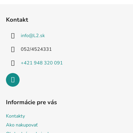
Z
á
Kontakt
p
ä
info
@
L2.sk
t
i
052/4524331
e
+421 948 320 091
Informácie pre vás
Kontakty
Ako nakupovať