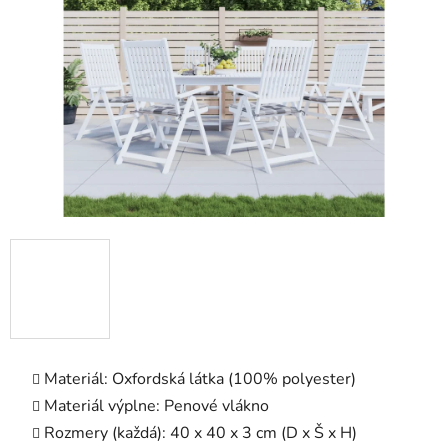
5
hviezdičiek.
Materiál: Oxfordská látka (100% polyester)
Materiál výplne: Penové vlákno
Rozmery (každá): 40 x 40 x 3 cm (D x Š x H)