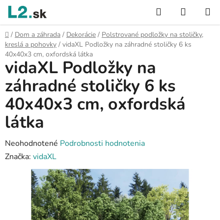
Prejsť
Hľadať
NÁKUP
na
KOŠÍK
obsah
Domov
/
Dom a záhrada
/
Dekorácie
/
Polstrované podložky na stoličky,
kreslá a pohovky
/
vidaXL Podložky na záhradné stoličky 6 ks
40x40x3 cm, oxfordská látka
vidaXL Podložky na
záhradné stoličky 6 ks
40x40x3 cm, oxfordská
látka
Priemerné
Neohodnotené
Podrobnosti hodnotenia
hodnotenie
Značka:
vidaXL
produktu
je
0,0
z