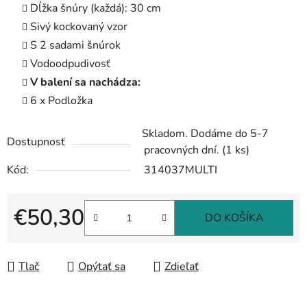
Dĺžka šnúry (každá): 30 cm
Sivý kockovaný vzor
S 2 sadami šnúrok
Vodoodpudivosť
V balení sa nachádza:
6 x Podložka
Skladom. Dodáme do 5-7
Dostupnosť
pracovných dní.
(1 ks)
Kód:
314037MULTI
€50,30
DO KOŠÍKA
Jednotková cena:
Tlač
Opýtať sa
Zdieľať