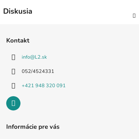
Diskusia
Z
á
Kontakt
p
ä
info
@
L2.sk
t
i
052/4524331
e
+421 948 320 091
Informácie pre vás