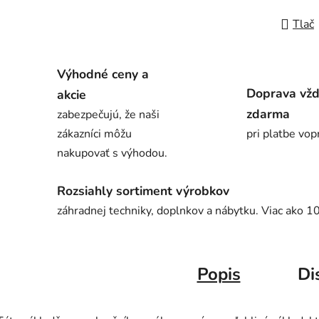
Tlač
Výhodné ceny a
Doprava vž
akcie
zdarma
zabezpečujú, že naši
zákazníci môžu
pri platbe vop
nakupovať s výhodou.
Rozsiahly sortiment výrobkov
záhradnej techniky, doplnkov a nábytku. Viac ako 1
Popis
Di