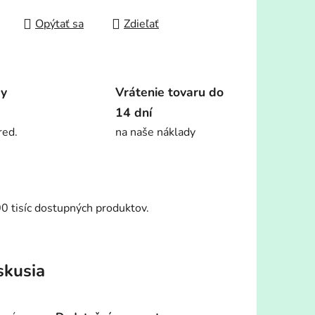
Opýtať sa
Zdieľať
dy
Vrátenie tovaru do
14 dní
red.
na naše náklady
00 tisíc dostupných produktov.
skusia