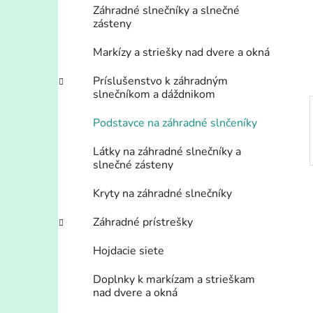
e
n
Záhradné slnečníky a slnečné
zásteny
e
l
Markízy a striešky nad dvere a okná
Príslušenstvo k záhradným
slnečníkom a dáždnikom
Podstavce na záhradné slnčeníky
Látky na záhradné slnečníky a
slnečné zásteny
Kryty na záhradné slnečníky
Záhradné prístrešky
Hojdacie siete
Doplnky k markízam a strieškam
nad dvere a okná