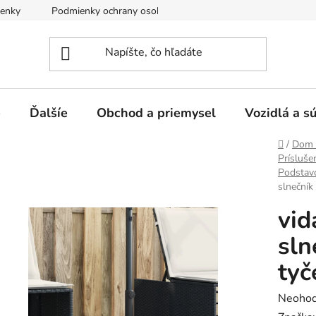
enky
Podmienky ochrany osobných údajov
e
Ďalšíe
Obchod a priemysel
Vozidlá a s
Domov
/
Dom 
Prísluše
Podstavc
slnečník
vid
sln
tyč
Prieme
Neohod