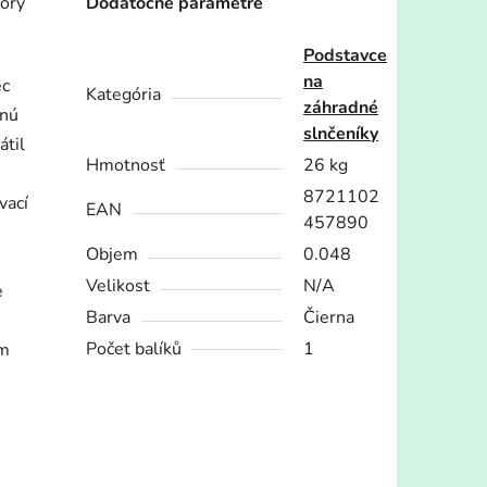
torý
Dodatočné parametre
Podstavce
na
ec
Kategória
záhradné
čnú
slnčeníky
átil
Hmotnosť
26 kg
8721102
vací
EAN
457890
Objem
0.048
Velikost
N/A
e
Barva
Čierna
Počet balíků
1
ým