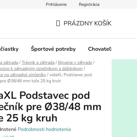
Prihlásenie
Registrácia
PRÁZDNY KOŠÍK
NÁKUPNÝ
KOŠÍK
účiastky
Športové potreby
Chovateľské potre
a záhrada
/
Trávnik a záhrada
/
Bývanie v záhrade
/
nstvo k záhradným slnečníkom a dáždnikom
/
e na záhradné slnčeníky
/
vidaXL Podstavec pod
 pre Ø38/48 mm tyče 25 kg kruh
aXL Podstavec pod
ečník pre Ø38/48 mm
e 25 kg kruh
rné
notené
Podrobnosti hodnotenia