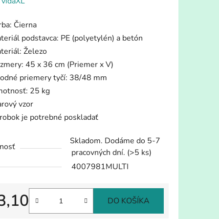
enie
:
vidaXL
tu
rba: Čierna
teriál podstavca: PE (polyetylén) a betón
teriál: Železo
zmery: 45 x 36 cm (Priemer x V)
odné priemery tyčí: 38/48 mm
iek.
otnosť: 25 kg
arový vzor
robok je potrebné poskladať
Skladom. Dodáme do 5-7
nosť
pracovných dní.
(>5 ks)
4007981MULTI
3,10
DO KOŠÍKA
tková cena: