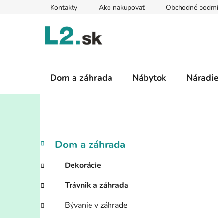
Prejsť
Kontakty
Ako nakupovať
Obchodné podmi
na
obsah
Dom a záhrada
Nábytok
Náradi
B
K
Preskočiť
Dom a záhrada
a
kategórie
o
t
č
Dekorácie
e
n
g
Trávnik a záhrada
ý
ó
p
r
Bývanie v záhrade
i
a