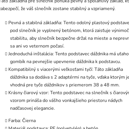
Táto základňa pre slnečník ponúka pevný a spoľahlivý základ, k
zabezpečí, že váš slnečník zostane stabilný a vzpriamený.
Pevná a stabilná základňa: Tento odolný plastový podstav
pod slnečník je vyplnený betónom, ktorá zaisťuje výnimo
stabilitu, aby slnečník bezpečne držal na mieste a neprevr
sa ani vo veternom počasí.
Jednoduchá inštalácia: Tento podstavec dáždnika má uťaho
gombík na pevnejšie upevnenie dáždnika k podstavcu.
Kompatibilný s viacerými veľkosťami tyčí: Táto základňa
dáždnika sa dodáva s 2 adaptérmi na tyče, vďaka ktorým j
vhodná pre tyče dáždnikov s priemerom 38 a 48 mm.
Krásny čiarový vzor: Tento podstavec na slnečník s čiarov
vzorom prináša do vášho vonkajšieho priestoru nádych
nadčasovej elegancie.
Farba: Čierna
Materiál podstavca: PE (polyetylén) a betón