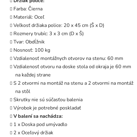
Držiak police:
Farba: Čierna
Materiál: Oceľ
Veľkosť držiaka police: 20 x 45 cm (Š x D)
Rozmery trubíc: 3 x 3 cm (D x Š)
Tvar: Obdĺžnik
Nosnosť: 100 kg
Vzdialenosť montážnych otvorov na stenu: 60 mm
Vzdialenosť otvoru na doske stola od okraja je 60 mm
na každej strane
S 2 otvormi na montáž na stenu a 2 otvormi na montáž
na stôl
Skrutky nie sú súčasťou balenia
Výrobok je potrebné poskladať
V balení sa nachádza:
1 x Doska pod umývadlo
2 x Oceľový držiak