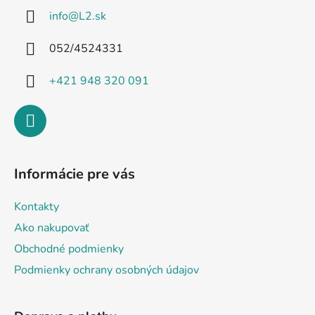
ä
info
@
L2.sk
t
i
052/4524331
e
+421 948 320 091
Informácie pre vás
Kontakty
Ako nakupovať
Obchodné podmienky
Podmienky ochrany osobných údajov