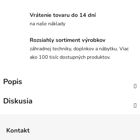
Vrátenie tovaru do 14 dní
na naše náklady
Rozsiahly sortiment výrobkov
záhradnej techniky, doplnkov a nábytku. Viac
ako 100 tisíc dostupných produktov.
Popis
Diskusia
Z
á
Kontakt
p