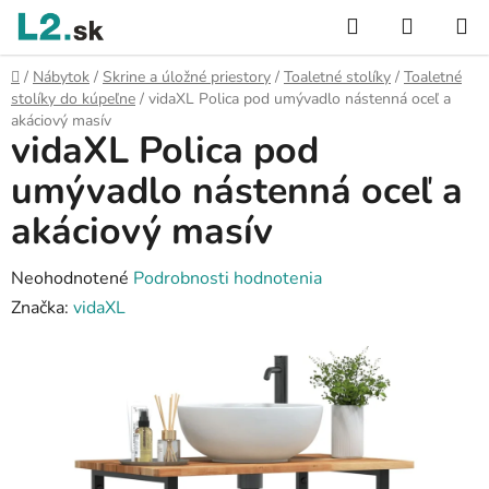
Prejsť
Hľadať
NÁKUP
na
KOŠÍK
obsah
Domov
/
Nábytok
/
Skrine a úložné priestory
/
Toaletné stolíky
/
Toaletné
stolíky do kúpeľne
/
vidaXL Polica pod umývadlo nástenná oceľ a
akáciový masív
vidaXL Polica pod
umývadlo nástenná oceľ a
akáciový masív
Priemerné
Neohodnotené
Podrobnosti hodnotenia
hodnotenie
Značka:
vidaXL
produktu
je
0,0
z
5
hviezdičiek.