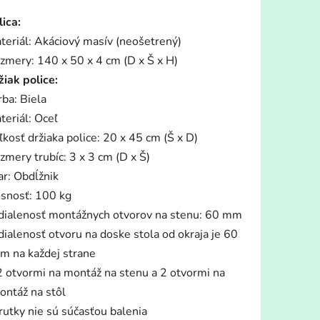
tu
lica:
teriál: Akáciový masív (neošetrený)
zmery: 140 x 50 x 4 cm (D x Š x H)
žiak police:
rba: Biela
iek.
teriál: Oceľ
ľkosť držiaka police: 20 x 45 cm (Š x D)
zmery trubíc: 3 x 3 cm (D x Š)
ar: Obdĺžnik
snosť: 100 kg
dialenosť montážnych otvorov na stenu: 60 mm
dialenosť otvoru na doske stola od okraja je 60
m na každej strane
2 otvormi na montáž na stenu a 2 otvormi na
ontáž na stôl
rutky nie sú súčasťou balenia