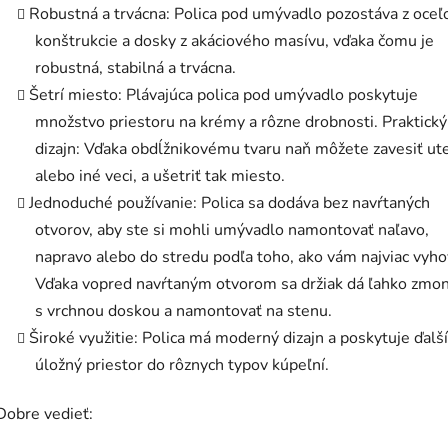
Robustná a trvácna: Polica pod umývadlo pozostáva z oceľ
konštrukcie a dosky z akáciového masívu, vďaka čomu je
robustná, stabilná a trvácna.
Šetrí miesto: Plávajúca polica pod umývadlo poskytuje
množstvo priestoru na krémy a rôzne drobnosti. Praktický
dizajn: Vďaka obdĺžnikovému tvaru naň môžete zavesiť ut
alebo iné veci, a ušetriť tak miesto.
Jednoduché používanie: Polica sa dodáva bez navŕtaných
otvorov, aby ste si mohli umývadlo namontovať naľavo,
napravo alebo do stredu podľa toho, ako vám najviac vyho
Vďaka vopred navŕtaným otvorom sa držiak dá ľahko zmo
s vrchnou doskou a namontovať na stenu.
Široké využitie: Polica má moderný dizajn a poskytuje ďalší
úložný priestor do rôznych typov kúpeľní.
Dobre vedieť: