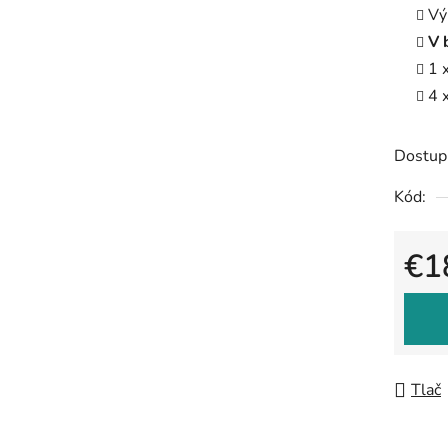
Vý
V 
1 
4 
Dostup
Kód:
€1
Jedno
Tlač