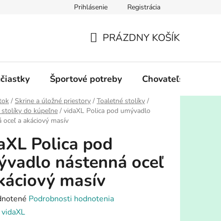
Prihlásenie
Registrácia
PRÁZDNY KOŠÍK
NÁKUPNÝ
KOŠÍK
účiastky
Športové potreby
Chovateľské potre
tok
/
Skrine a úložné priestory
/
Toaletné stolíky
/
 stolíky do kúpeľne
/
vidaXL Polica pod umývadlo
 oceľ a akáciový masív
aXL Polica pod
vadlo nástenná oceľ
káciový masív
rné
notené
Podrobnosti hodnotenia
enie
:
vidaXL