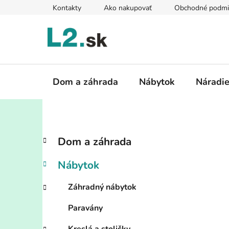
Prejsť
Kontakty
Ako nakupovať
Obchodné podmi
na
obsah
Dom a záhrada
Nábytok
Náradi
B
K
Preskočiť
Dom a záhrada
a
kategórie
o
t
č
Nábytok
e
n
g
ý
Záhradný nábytok
ó
p
r
Paravány
i
a
e