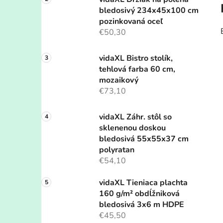
bledosivý 234x45x100 cm
pozinkovaná oceľ
€50,30
vidaXL Bistro stolík,
tehlová farba 60 cm,
mozaikový
€73,10
vidaXL Záhr. stôl so
sklenenou doskou
bledosivá 55x55x37 cm
polyratan
€54,10
vidaXL Tieniaca plachta
160 g/m² obdĺžniková
bledosivá 3x6 m HDPE
€45,50