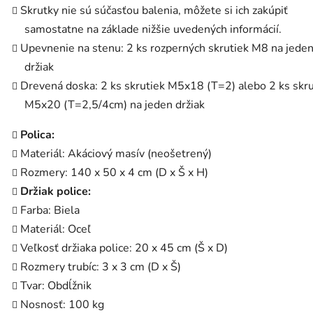
Skrutky nie sú súčasťou balenia, môžete si ich zakúpiť
samostatne na základe nižšie uvedených informácií.
Upevnenie na stenu: 2 ks rozperných skrutiek M8 na jede
držiak
Drevená doska: 2 ks skrutiek M5x18 (T=2) alebo 2 ks skru
M5x20 (T=2,5/4cm) na jeden držiak
Polica:
Materiál: Akáciový masív (neošetrený)
Rozmery: 140 x 50 x 4 cm (D x Š x H)
Držiak police:
Farba: Biela
Materiál: Oceľ
Veľkosť držiaka police: 20 x 45 cm (Š x D)
Rozmery trubíc: 3 x 3 cm (D x Š)
Tvar: Obdĺžnik
Nosnosť: 100 kg