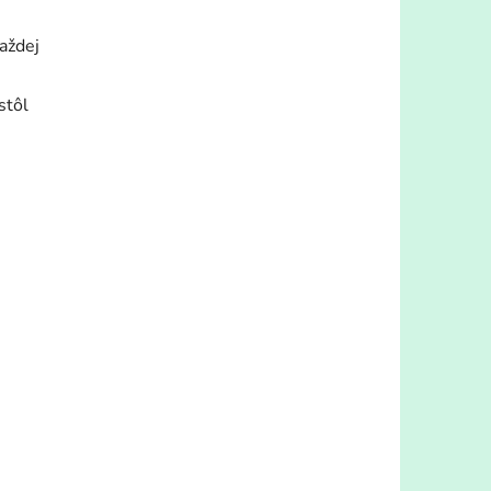
aždej
stôl