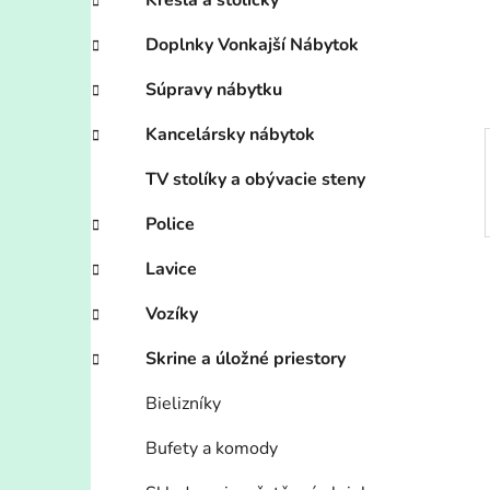
n
Kreslá a stoličky
e
Doplnky Vonkajší Nábytok
l
Súpravy nábytku
Kancelársky nábytok
TV stolíky a obývacie steny
Police
Lavice
Vozíky
Skrine a úložné priestory
Bielizníky
Bufety a komody