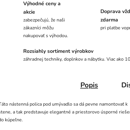
Výhodné ceny a
Doprava vž
akcie
zdarma
zabezpečujú, že naši
zákazníci môžu
pri platbe vop
nakupovať s výhodou.
Rozsiahly sortiment výrobkov
záhradnej techniky, doplnkov a nábytku. Viac ako 1
Popis
Di
Táto nástenná polica pod umývadlo sa dá pevne namontovať k
stene, a tak predstavuje elegantné a priestorovo úsporné rieše
do kúpeľne.