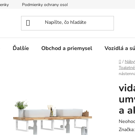
enky
Podmienky ochrany osobných údajov
e
Ďalšíe
Obchod a priemysel
Vozidlá a s
Domov
/
Náby
Toaletné
nástenná
vid
umý
a a
Prieme
Neohod
hodnot
Značka