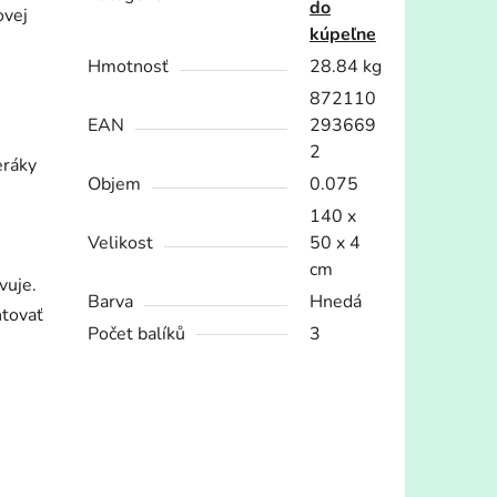
do
ovej
kúpeľne
Hmotnosť
28.84 kg
872110
EAN
293669
2
eráky
Objem
0.075
140 x
Velikost
50 x 4
cm
vuje.
Barva
Hnedá
ntovať
Počet balíků
3