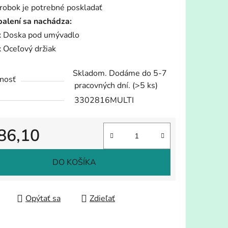
robok je potrebné poskladať
balení sa nachádza:
x Doska pod umývadlo
x Oceľový držiak
Skladom. Dodáme do 5-7
nosť
pracovných dní.
(>5 ks)
3302816MULTI
86,10
tková cena:
DO KOŠÍKA
Opýtať sa
Zdieľať