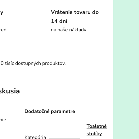
dy
Vrátenie tovaru do
14 dní
red.
na naše náklady
00 tisíc dostupných produktov.
skusia
Dodatočné parametre
nie
Toaletné
stolíky
Kategória