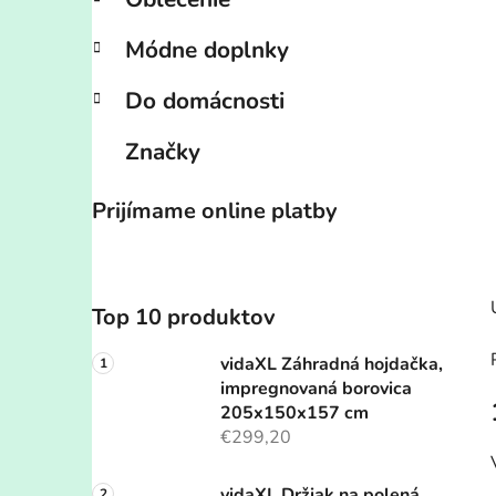
Módne doplnky
Do domácnosti
Značky
Prijímame online platby
Top 10 produktov
vidaXL Záhradná hojdačka,
impregnovaná borovica
205x150x157 cm
€299,20
vidaXL Držiak na polená