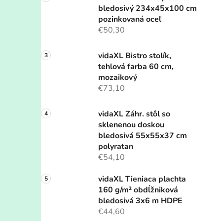
bledosivý 234x45x100 cm
pozinkovaná oceľ
€50,30
vidaXL Bistro stolík,
tehlová farba 60 cm,
mozaikový
€73,10
vidaXL Záhr. stôl so
sklenenou doskou
bledosivá 55x55x37 cm
polyratan
€54,10
vidaXL Tieniaca plachta
160 g/m² obdĺžniková
bledosivá 3x6 m HDPE
€44,60