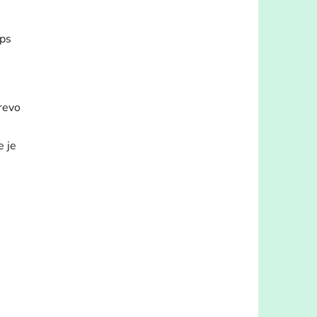
ips
revo
e je