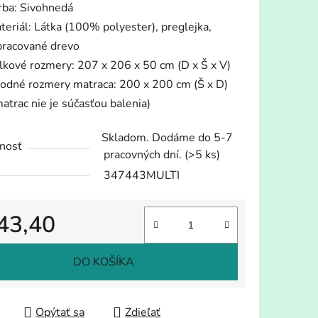
rba: Sivohnedá
teriál: Látka (100% polyester), preglejka,
pracované drevo
lkové rozmery: 207 x 206 x 50 cm (D x Š x V)
odné rozmery matraca: 200 x 200 cm (Š x D)
iek.
matrac nie je súčasťou balenia)
Skladom. Dodáme do 5-7
nosť
pracovných dní.
(>5 ks)
347443MULTI
43,40
tková cena:
DO KOŠÍKA
Opýtať sa
Zdieľať