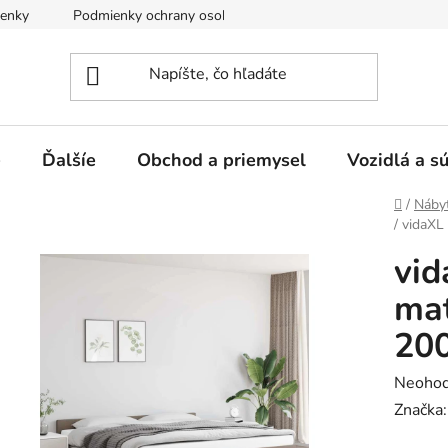
enky
Podmienky ochrany osobných údajov
e
Ďalšíe
Obchod a priemysel
Vozidlá a s
Domov
/
Náby
/
vidaXL
vid
mat
200
Prieme
Neohod
hodnot
Značka
produk