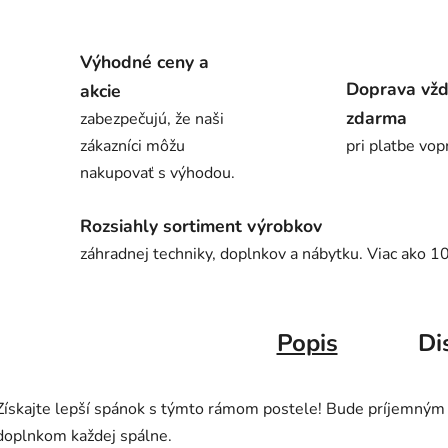
Výhodné ceny a
Doprava vž
akcie
zdarma
zabezpečujú, že naši
zákazníci môžu
pri platbe vop
nakupovať s výhodou.
Rozsiahly sortiment výrobkov
záhradnej techniky, doplnkov a nábytku. Viac ako 1
Popis
Di
Získajte lepší spánok s týmto rámom postele! Bude príjemným
doplnkom každej spálne.