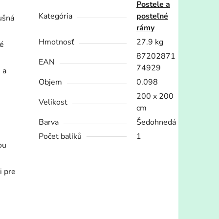
Postele a
Kategória
posteľné
dušná
rámy
Hmotnosť
27.9 kg
ré
87202871
EAN
74929
 a
Objem
0.098
200 x 200
Velikost
cm
Barva
Šedohnedá
Počet balíků
1
ou
i pre