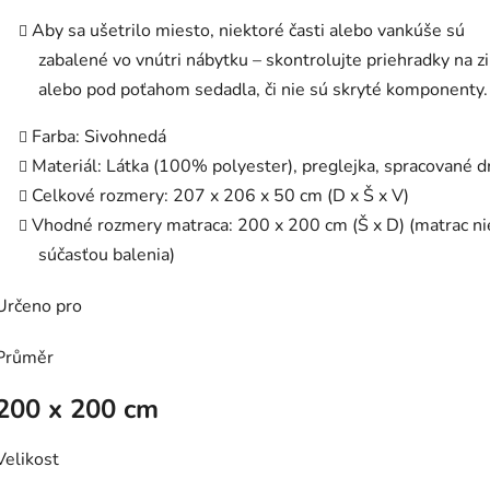
Aby sa ušetrilo miesto, niektoré časti alebo vankúše sú
zabalené vo vnútri nábytku – skontrolujte priehradky na z
alebo pod poťahom sedadla, či nie sú skryté komponenty.
Farba: Sivohnedá
Materiál: Látka (100% polyester), preglejka, spracované d
Celkové rozmery: 207 x 206 x 50 cm (D x Š x V)
Vhodné rozmery matraca: 200 x 200 cm (Š x D) (matrac ni
súčasťou balenia)
Určeno pro
Průměr
200 x 200 cm
Velikost