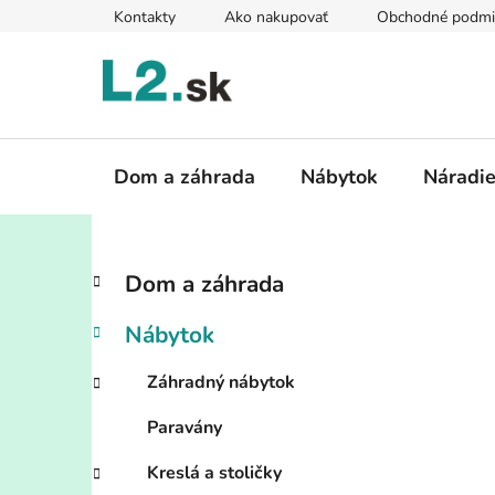
Prejsť
Kontakty
Ako nakupovať
Obchodné podmi
na
obsah
Dom a záhrada
Nábytok
Náradi
B
K
Preskočiť
Dom a záhrada
a
kategórie
o
t
č
Nábytok
e
n
g
ý
Záhradný nábytok
ó
p
r
Paravány
i
a
e
n
Kreslá a stoličky