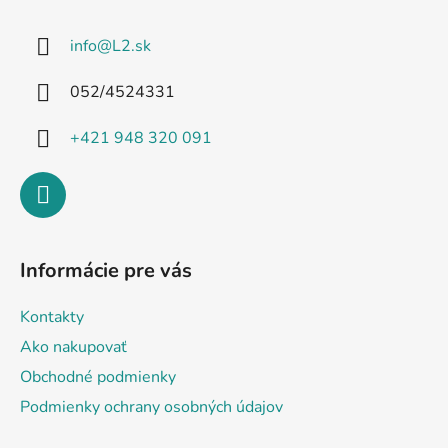
p
ä
info
@
L2.sk
t
i
052/4524331
e
+421 948 320 091
Informácie pre vás
Kontakty
Ako nakupovať
Obchodné podmienky
Podmienky ochrany osobných údajov