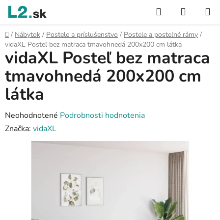
Prejsť
Hľadať
NÁKUP
na
KOŠÍK
obsah
Domov
/
Nábytok
/
Postele a príslušenstvo
/
Postele a posteľné rámy
/
vidaXL Posteľ bez matraca tmavohnedá 200x200 cm látka
vidaXL Posteľ bez matraca
tmavohnedá 200x200 cm
látka
Priemerné
Neohodnotené
Podrobnosti hodnotenia
hodnotenie
Značka:
vidaXL
produktu
je
0,0
z
5
hviezdičiek.