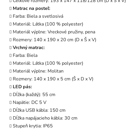
Celkové rozmery: 193 x 147 x 118/128 cm (D x Š x V)
Matrac na posteľ:
Farba: Biela a svetlosivá
Materiál: Látka (100 % polyester)
Materiál výplne: Vreckové pružiny, pena
Rozmery: 140 x 190 x 20 cm (D x Š x V)
Vrchný matrac:
Farba: Biela
Materiál: Látka (100 % polyester)
Materiál výplne: Molitan
Rozmery: 140 x 190 x 5 cm (Š x D x V)
LED pás:
Dĺžka (každý): 55 cm
Napätie: DC 5 V
Dĺžka USB kábla: 150 cm
Dĺžka napájacieho kábla: 30 cm
Stupeň krytia: IP65