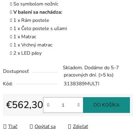
So symbolom nožníc
V balení sa nachádza:
1 x Rám postele
1 x Čelo postele s ušami
1 x Matrac
1 x Vrchný matrac
2 x LED pásy
Skladom. Dodáme do 5-7
Dostupnosť
pracovných dní.
(>5 ks)
Kód:
3138389MULTI
€562,30
DO KOŠÍKA
Jednotková cena:
Tlač
Opýtať sa
Zdieľať