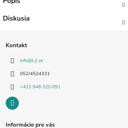
Popis
Diskusia
Z
á
Kontakt
p
ä
info
@
L2.sk
t
i
052/4524331
e
+421 948 320 091
Informácie pre vás