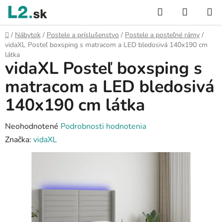
Prejsť
Hľadať
NÁKUP
na
KOŠÍK
obsah
Domov
/
Nábytok
/
Postele a príslušenstvo
/
Postele a posteľné rámy
/
vidaXL Posteľ boxsping s matracom a LED bledosivá 140x190 cm
látka
vidaXL Posteľ boxsping s
matracom a LED bledosivá
140x190 cm látka
Priemerné
Neohodnotené
Podrobnosti hodnotenia
hodnotenie
Značka:
vidaXL
produktu
je
0,0
z
5
hviezdičiek.