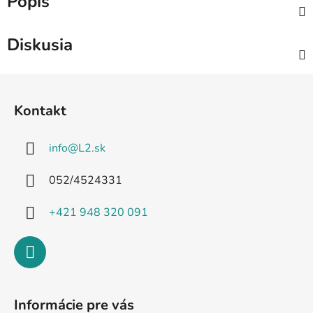
Popis
Diskusia
Z
á
Kontakt
p
ä
info
@
L2.sk
t
i
052/4524331
e
+421 948 320 091
Informácie pre vás