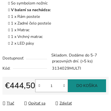
So symbolom nožníc
V balení sa nachádza:
1 x Rám postele
1 x Zadné čelo postele
1 x Matrac
1 x Vrchný matrac
2 x LED pásy
Skladom. Dodáme do 5-7
Dostupnosť
pracovných dní.
(>5 ks)
Kód:
3134029MULTI
€444,50
DO KOŠÍKA
Jednotková cena:
Tlač
Opýtať sa
Zdieľať