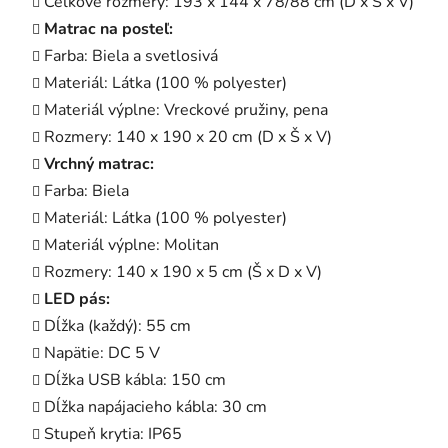
Celkové rozmery: 193 x 144 x 78/88 cm (D x Š x V)
Matrac na posteľ:
Farba: Biela a svetlosivá
Materiál: Látka (100 % polyester)
Materiál výplne: Vreckové pružiny, pena
Rozmery: 140 x 190 x 20 cm (D x Š x V)
Vrchný matrac:
Farba: Biela
Materiál: Látka (100 % polyester)
Materiál výplne: Molitan
Rozmery: 140 x 190 x 5 cm (Š x D x V)
LED pás:
Dĺžka (každý): 55 cm
Napätie: DC 5 V
Dĺžka USB kábla: 150 cm
Dĺžka napájacieho kábla: 30 cm
Stupeň krytia: IP65