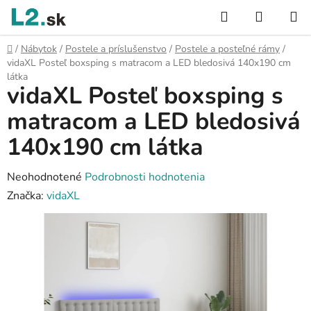
Prejsť
Hľadať
NÁKUP
na
KOŠÍK
obsah
Domov
/
Nábytok
/
Postele a príslušenstvo
/
Postele a posteľné rámy
/
vidaXL Posteľ boxsping s matracom a LED bledosivá 140x190 cm
látka
vidaXL Posteľ boxsping s
matracom a LED bledosivá
140x190 cm látka
Priemerné
Neohodnotené
Podrobnosti hodnotenia
hodnotenie
Značka:
vidaXL
produktu
je
0,0
z
5
hviezdičiek.