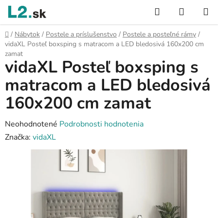
Prejsť
Hľadať
NÁKUP
na
KOŠÍK
obsah
Domov
/
Nábytok
/
Postele a príslušenstvo
/
Postele a posteľné rámy
/
vidaXL Posteľ boxsping s matracom a LED bledosivá 160x200 cm
zamat
vidaXL Posteľ boxsping s
matracom a LED bledosivá
160x200 cm zamat
Priemerné
Neohodnotené
Podrobnosti hodnotenia
hodnotenie
Značka:
vidaXL
produktu
je
0,0
z
5
hviezdičiek.