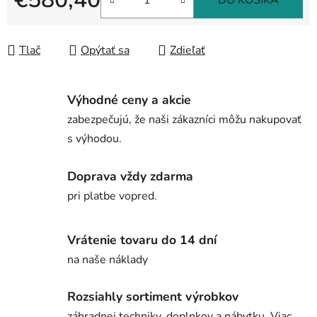
DO KOŠÍKA
Jednotková cena:
Tlač
Opýtať sa
Zdieľať
Výhodné ceny a akcie
zabezpečujú, že naši zákazníci môžu nakupovať
s výhodou.
Doprava vždy zdarma
pri platbe vopred.
Vrátenie tovaru do 14 dní
na naše náklady
Rozsiahly sortiment výrobkov
záhradnej techniky, doplnkov a nábytku. Viac