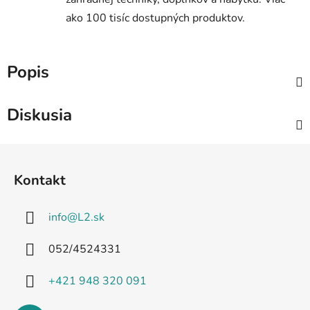
ako 100 tisíc dostupných produktov.
Popis
Diskusia
Z
á
Kontakt
p
ä
info
@
L2.sk
t
i
052/4524331
e
+421 948 320 091