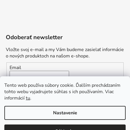
Odoberať newsletter
Vložte svoj e-mail a my Vám budeme zasielať informácie
o nových produktoch na našom e-shope.
Email
Vložením e-mailu súhlasíte s
podmienkami ochrany
Tento web používa súbory cookie. Ďalším prechádzaním
osobných údajov
tohto webu vyjadrujete súhlas s ich používaním. Viac
informácií
tu
.
PRIHLÁSIŤ SA
„Odpovedám okamžite. S čím vám
Nastavenie
môžem pomôcť?“
Obľúbená ponuka
: Zaplaťte vopred a získajte