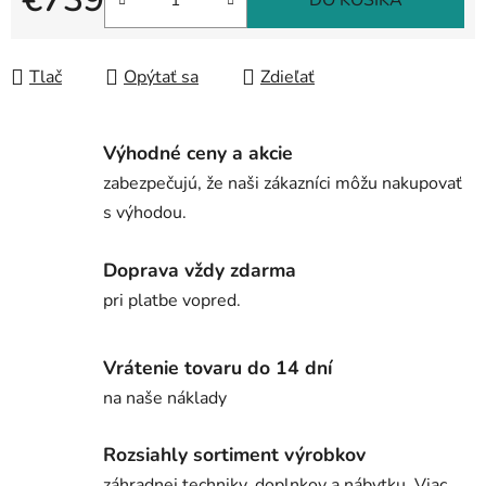
DO KOŠÍKA
Jednotková cena:
Tlač
Opýtať sa
Zdieľať
Výhodné ceny a akcie
zabezpečujú, že naši zákazníci môžu nakupovať
s výhodou.
Doprava vždy zdarma
pri platbe vopred.
Vrátenie tovaru do 14 dní
na naše náklady
Rozsiahly sortiment výrobkov
záhradnej techniky, doplnkov a nábytku. Viac