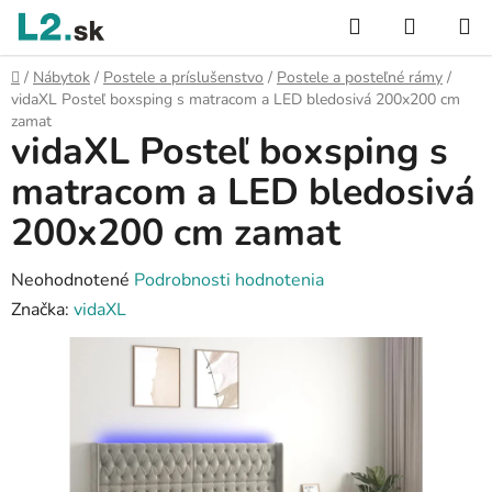
Prejsť
Hľadať
NÁKUP
na
KOŠÍK
obsah
Domov
/
Nábytok
/
Postele a príslušenstvo
/
Postele a posteľné rámy
/
vidaXL Posteľ boxsping s matracom a LED bledosivá 200x200 cm
zamat
vidaXL Posteľ boxsping s
matracom a LED bledosivá
200x200 cm zamat
Priemerné
Neohodnotené
Podrobnosti hodnotenia
hodnotenie
Značka:
vidaXL
produktu
je
0,0
z
5
hviezdičiek.