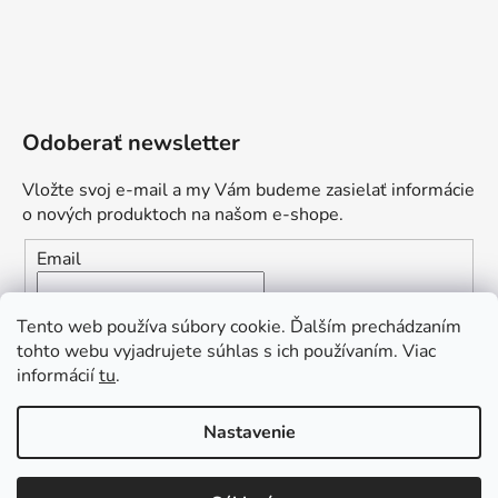
Odoberať newsletter
Vložte svoj e-mail a my Vám budeme zasielať informácie
o nových produktoch na našom e-shope.
Email
Vložením e-mailu súhlasíte s
podmienkami ochrany
Tento web používa súbory cookie. Ďalším prechádzaním
osobných údajov
tohto webu vyjadrujete súhlas s ich používaním. Viac
informácií
tu
.
PRIHLÁSIŤ SA
„Odpovedám okamžite. S čím vám
Nastavenie
môžem pomôcť?“
Obľúbená ponuka
: Zaplaťte vopred a získajte