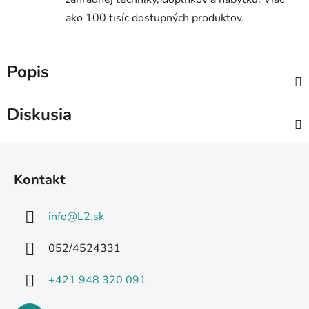
ako 100 tisíc dostupných produktov.
Popis
Diskusia
Z
á
Kontakt
p
ä
info
@
L2.sk
t
i
052/4524331
e
+421 948 320 091