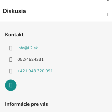
Diskusia
Z
á
Kontakt
p
ä
info
@
L2.sk
t
i
052/4524331
e
+421 948 320 091
Informácie pre vás