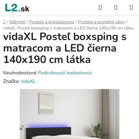
Prejsť
Hľadať
NÁKUP
na
KOŠÍK
obsah
Domov
/
Nábytok
/
Postele a príslušenstvo
/
Postele a posteľné rámy
/
vidaXL Posteľ boxsping s matracom a LED čierna 140x190 cm látka
vidaXL Posteľ boxsping s
matracom a LED čierna
140x190 cm látka
Priemerné
Neohodnotené
Podrobnosti hodnotenia
hodnotenie
Značka:
vidaXL
produktu
je
0,0
z
5
hviezdičiek.