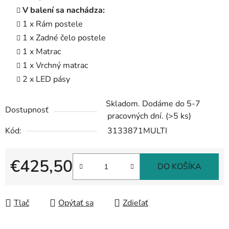
V balení sa nachádza:
1 x Rám postele
1 x Zadné čelo postele
1 x Matrac
1 x Vrchný matrac
2 x LED pásy
Skladom. Dodáme do 5-7
Dostupnosť
pracovných dní.
(>5 ks)
Kód:
3133871MULTI
€425,50
DO KOŠÍKA
Jednotková cena:
Tlač
Opýtať sa
Zdieľať