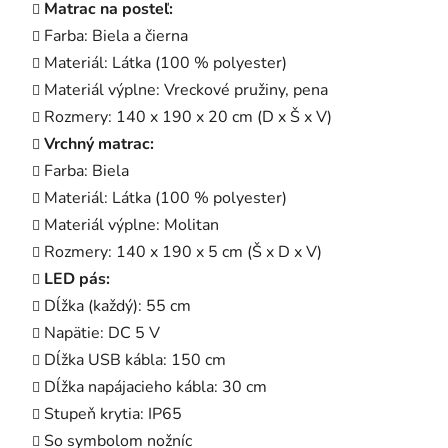
Matrac na posteľ:
Farba: Biela a čierna
Materiál: Látka (100 % polyester)
Materiál výplne: Vreckové pružiny, pena
Rozmery: 140 x 190 x 20 cm (D x Š x V)
Vrchný matrac:
Farba: Biela
Materiál: Látka (100 % polyester)
Materiál výplne: Molitan
Rozmery: 140 x 190 x 5 cm (Š x D x V)
LED pás:
Dĺžka (každý): 55 cm
Napätie: DC 5 V
Dĺžka USB kábla: 150 cm
Dĺžka napájacieho kábla: 30 cm
Stupeň krytia: IP65
So symbolom nožníc