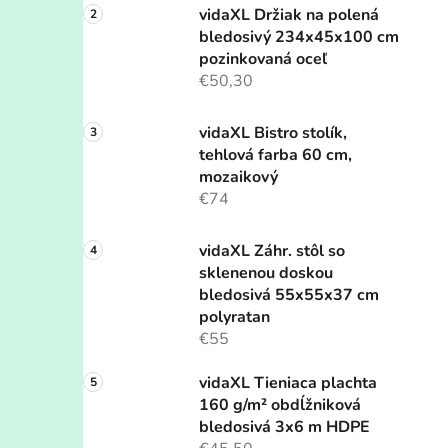
vidaXL Držiak na polená
bledosivý 234x45x100 cm
pozinkovaná oceľ
€50,30
vidaXL Bistro stolík,
tehlová farba 60 cm,
mozaikový
€74
vidaXL Záhr. stôl so
sklenenou doskou
bledosivá 55x55x37 cm
polyratan
€55
vidaXL Tieniaca plachta
160 g/m² obdĺžniková
bledosivá 3x6 m HDPE