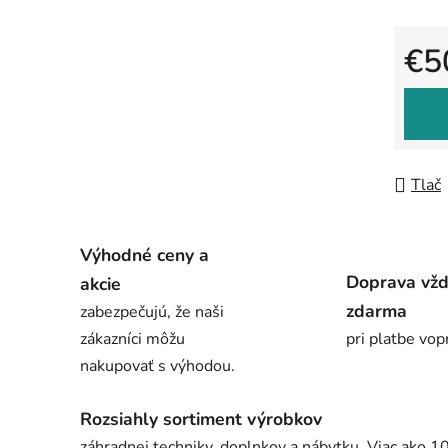
€5
Jedno
Tlač
Výhodné ceny a
Doprava vž
akcie
zdarma
zabezpečujú, že naši
zákazníci môžu
pri platbe vop
nakupovať s výhodou.
Rozsiahly sortiment výrobkov
záhradnej techniky, doplnkov a nábytku. Viac ako 1