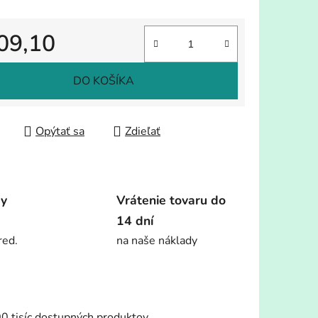
09,10
tková cena:
DO KOŠÍKA
Opýtať sa
Zdieľať
dy
Vrátenie tovaru do
14 dní
red.
na naše náklady
00 tisíc dostupných produktov.