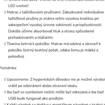
LED svetiel!
Matrac s taštičkovými pružinami: Zabudované individuálne
taštičkové pružiny je známa veľmi vysokou kvalitou pri
zabezpečení vysokej úrovne odolnosti a prispôsobivosti.
Dokáže účinne absorbovať hluk a otrasy spôsobené
prehadzovaním a otáčaním.
Tkanina šetrná k pokožke: Matrac má odolný a zároveň k
pokožke šetrný textilný poťah, vďaka čomu je mäkký a
pohodlný.
Poznámka:
Upozornenie: Z hygienických dôvodov nie je možné výrobo
vrátiť po odstránení alebo otvorení obalu.
Iba časť so symbolom nožníc môže byť odrezaná a iba časť 
USB bude fungovať ako predtým.
Každý výrobok sa dodáva s montážnym návodom v krabici 