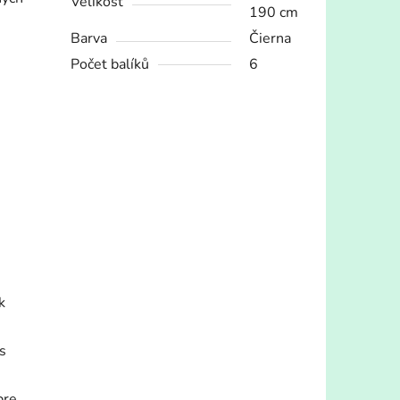
Velikost
190 cm
Barva
Čierna
Počet balíků
6
k
s
pre