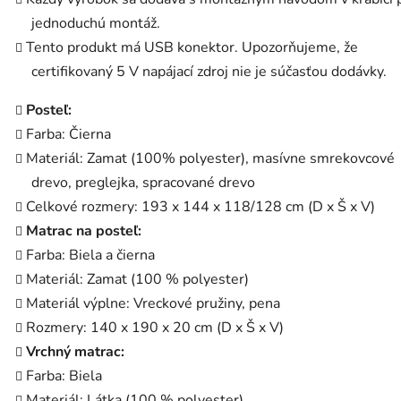
jednoduchú montáž.
Tento produkt má USB konektor. Upozorňujeme, že
certifikovaný 5 V napájací zdroj nie je súčasťou dodávky.
Posteľ:
Farba: Čierna
Materiál: Zamat (100% polyester), masívne smrekovcové
drevo, preglejka, spracované drevo
Celkové rozmery: 193 x 144 x 118/128 cm (D x Š x V)
Matrac na posteľ:
Farba: Biela a čierna
Materiál: Zamat (100 % polyester)
Materiál výplne: Vreckové pružiny, pena
Rozmery: 140 x 190 x 20 cm (D x Š x V)
Vrchný matrac:
Farba: Biela
Materiál: Látka (100 % polyester)