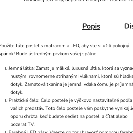
Popis
Di
Použite túto posteľ s matracom a LED, aby ste si užili pokojný
spánok! Bude ústredným prvkom vašej spálne.
Jemná látka: Zamat je mäkká, luxusná látka, ktorá sa vyzna
hustými rovnomerne strihanými vláknami, ktoré sú hladk
dotyk. Zamatová tkanina je jemná, vďaka čomu je príjemn
dotyk.
Praktické čelo: Čelo postele je výškovo nastaviteľné podľa
vašich predstáv. Toto čelo postele vám poskytne vynikajú
oporu chrbta, keď budete sedieť na posteli a čítať alebo
pozerať TV.
Farebné LED pásy: Vneste do tmy hravosť pomocou fareb