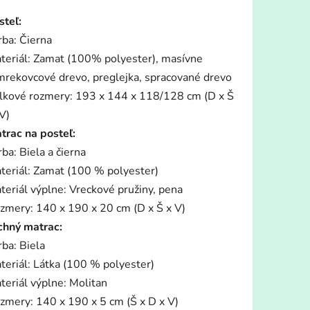
tu
steľ:
rba: Čierna
teriál: Zamat (100% polyester), masívne
mrekovcové drevo, preglejka, spracované drevo
lkové rozmery: 193 x 144 x 118/128 cm (D x Š
iek.
V)
trac na posteľ:
rba: Biela a čierna
teriál: Zamat (100 % polyester)
teriál výplne: Vreckové pružiny, pena
zmery: 140 x 190 x 20 cm (D x Š x V)
chný matrac:
rba: Biela
teriál: Látka (100 % polyester)
teriál výplne: Molitan
zmery: 140 x 190 x 5 cm (Š x D x V)