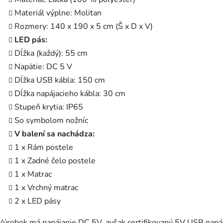
Materiál výplne: Molitan
Rozmery: 140 x 190 x 5 cm (Š x D x V)
LED pás:
Dĺžka (každý): 55 cm
Napätie: DC 5 V
Dĺžka USB kábla: 150 cm
Dĺžka napájacieho kábla: 30 cm
Stupeň krytia: IP65
So symbolom nožníc
V balení sa nachádza:
1 x Rám postele
1 x Zadné čelo postele
1 x Matrac
1 x Vrchný matrac
2 x LED pásy
Výrobok má napájanie DC 5V, avšak certifikovaný 5V USB napáj