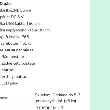
D pás:
žka (každý): 55 cm
pätie: DC 5 V
žka USB kábla: 150 cm
žka napájacieho kábla: 30 cm
upeň krytia: IP65
 symbolom nožníc
balení sa nachádza:
x Rám postele
x Zadné čelo postele
x Matrac
x Vrchný matrac
x LED pásy
Skladom. Dodáme do 5-7
nosť
pracovných dní.
(>5 ks)
3136301MULTI