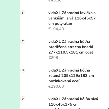
€45,50
vidaXL Záhradná lavička s
vankúšmi sivá 116x46x57
cm polyratan
€104,40
vidaXL Záhradná kôlňa
predĺžená strecha hnedá
277x110,5x181 cm oceľ
€208
vidaXL Záhradná kôlňa
zelená 205x129x183 cm
pozinkovaná oceľ
€290,60
vidaXL Záhradná kôlňa sivá
116x45x175 cm