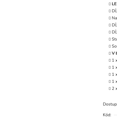
LE
Dĺ
Na
Dĺ
Dĺ
St
So
V 
1 
1 
1 
1 
2 
Dostup
Kód: