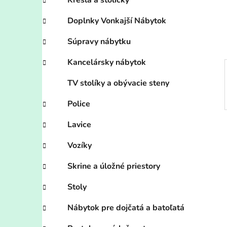
n
Kreslá a stoličky
e
Doplnky Vonkajší Nábytok
l
Súpravy nábytku
Kancelársky nábytok
TV stolíky a obývacie steny
Police
Lavice
Vozíky
Skrine a úložné priestory
Stoly
Nábytok pre dojčatá a batoľatá