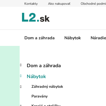
Prejsť
Kontakty
Ako nakupovať
Obchodné podmi
na
obsah
Dom a záhrada
Nábytok
Náradi
B
K
Preskočiť
Dom a záhrada
a
kategórie
o
t
č
Nábytok
e
n
g
ý
Záhradný nábytok
ó
p
r
Paravány
i
a
e