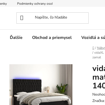
enky
Podmienky ochrany osobných údajov
e
Ďalšíe
Obchod a priemysel
Vozidlá a s
Domov
/
Náby
/
vidaXL
zamat
vid
mat
14
Prieme
Neohod
hodnot
Značka