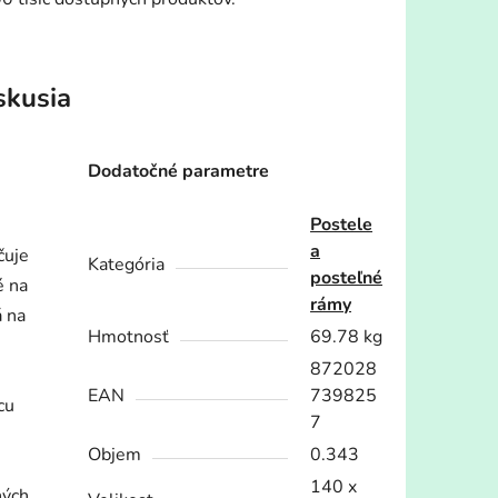
skusia
Dodatočné parametre
Postele
a
čuje
Kategória
posteľné
é na
rámy
á na
Hmotnosť
69.78 kg
872028
EAN
739825
cu
7
Objem
0.343
140 x
ných