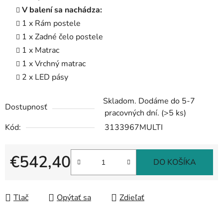
V balení sa nachádza:
1 x Rám postele
1 x Zadné čelo postele
1 x Matrac
1 x Vrchný matrac
2 x LED pásy
Skladom. Dodáme do 5-7
Dostupnosť
pracovných dní.
(>5 ks)
Kód:
3133967MULTI
€542,40
DO KOŠÍKA
Jednotková cena:
Tlač
Opýtať sa
Zdieľať