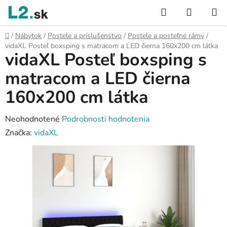
Prejsť
Hľadať
NÁKUP
na
KOŠÍK
obsah
Domov
/
Nábytok
/
Postele a príslušenstvo
/
Postele a posteľné rámy
/
vidaXL Posteľ boxsping s matracom a LED čierna 160x200 cm látka
vidaXL Posteľ boxsping s
matracom a LED čierna
160x200 cm látka
Priemerné
Neohodnotené
Podrobnosti hodnotenia
hodnotenie
Značka:
vidaXL
produktu
je
0,0
z
5
hviezdičiek.