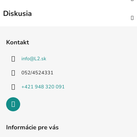
Diskusia
Z
á
Kontakt
p
ä
info
@
L2.sk
t
i
052/4524331
e
+421 948 320 091
Informácie pre vás